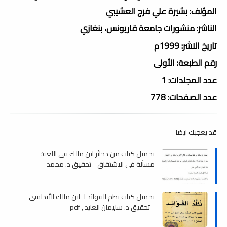
المؤلف: بشيرة علي فرج العشيبي
الناشر: منشورات جامعة قاريونس، بنغازي
تاريخ النشر: 1999م
رقم الطبعة: الأولى
عدد المجلدات: 1
عدد الصفحات: 778
قد يعجبك ايضا
تحميل كتاب من ذخائر ابن مالك فى اللغة؛
مسألة في الاشتقاق - تحقيق د. محمد
المهدي عمار , pdf
تحميل كتاب نظم الفوائد لـ ابن مالك الأندلسى
- تحقيق د. سليمان العايد , pdf