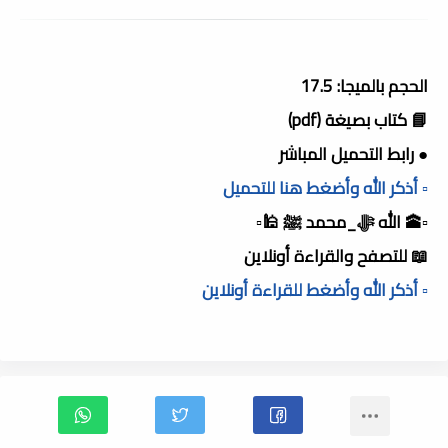
الحجم بالميجا: 17.5
📘 كتاب بصيغة (pdf)
● رابط التحميل المباشر
▫️ أذكر الله وأضغط هنا للتحميل
▫️🕋 الله ﷻ_محمد ﷺ 🕌▫️
📖 للتصفح والقراءة أونلاين
▫️ أذكر الله وأضغط للقراءة أونلاين