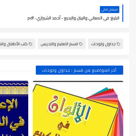
المقال التالي
البليغ؛ في المعاني والبيان والبديع - أحمد الشيرازي ، pdf
جداول ولوحات
قسم التعليم والتدريس
كتب الأطفال والن
أخر المواضيع من قسم : جداول ولوحات