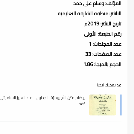
المؤلف: وسام على حمد
الناشر: منطقة الشارقة التعليمية
تاريخ النشر: 2019م
رقم الطبعة: الأولى
عدد المجلدات: 1
عدد الصفحات: 33
الحجم بالميجا: 1.86
قد يعجبك ايضا
إيضاح متن الأجروميّة بالجداول - عبد العزيز السامرائى 
pdf