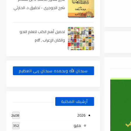
شرح الجوجرى - تحقيق د. الحارثي
، pdf
تحميل أهم الكتب لتعلم النحو
واتقان الإعراب , pdf
سبحان الله وبحمده سبحان ربى العظيم
أرشيف المكتبة
2026
2408
مايو
352