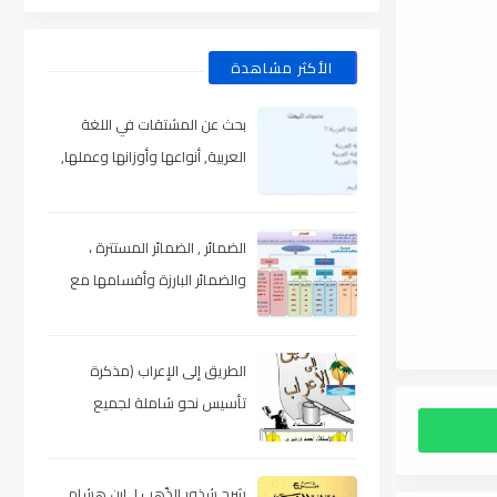
الأكثر مشاهدة
بحث عن المشتقات في اللغة
العربية, أنواعها وأوزانها وعملها,
مدعم بالأمثلة والصور , pdf
الضمائر , الضمائر المستترة ،
والضمائر البارزة وأقسامها مع
الشرح والتدريبات , شرح مبسط مع
الأمثلة وتحميل pdf
الطريق إلى الإعراب (مذكرة
تأسيس نحو شاملة لجميع
المراحل) , pdf
شرح شذور الذّهب لـ ابن هشام