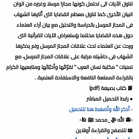
تناول الآيات الى تحتمل كونها مجازا مرسلا وغيره من الوان
البيان الأخرى كما تناول معظم القضايا التى أثارها الشهاب
فى المجاز المرسل بالدراسة والتحليل مع بيان آراء العلماء
حول هذه القضايا مختتما بإستعراض الآيات القرآنية التى
وردت عن العلماء تحت علاقات المجاز المرسل ولم يذكرها
الشهاب فى حاشيته مرتبة على علاقات المجاز المرسل، مع
تمنيات " مكتبة لسان العرب " لقرّائها وأحبّائها ومتابعيها الكرام
بالقراءة الممتعة النافعة والاستفادة العلمية. .
📘 كتاب بصيغة (pdf)
● رابط التحميل المباشر
▫️ أذكر الله وأضغط هنا للتحميل
▫️🕋 الله ﷻ_محمد ﷺ 🕌▫️
📖 للتصفح والقراءة أونلاين