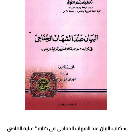
● كتاب: البيان عند الشهاب الخفاجي في كتابه " عناية القاضي