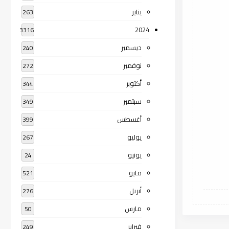
يناير
263
2024
3316
ديسمبر
240
نوفمبر
272
أكتوبر
344
سبتمبر
349
أغسطس
399
يوليو
267
يونيو
24
مايو
521
أبريل
276
مارس
50
فبراير
249