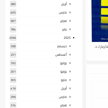
أبريل
280
مارس
405
فبراير
587
يناير
784
2025
2596
ريم لـ د.
ديسمبر
358
أغسطس
251
يوليو
192
يونيو
201
مايو
305
أبريل
416
مارس
296
فبراير
314