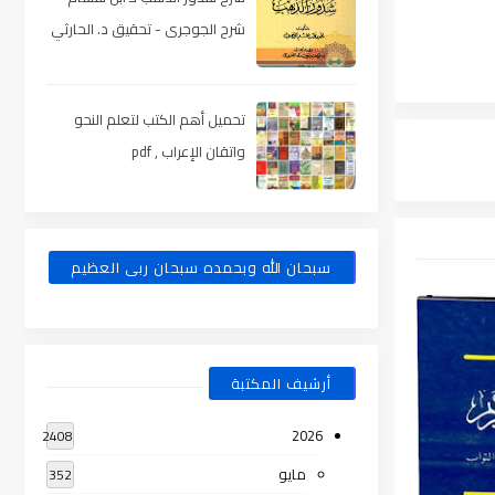
شرح الجوجرى - تحقيق د. الحارثي
، pdf
تحميل أهم الكتب لتعلم النحو
واتقان الإعراب , pdf
سبحان الله وبحمده سبحان ربى العظيم
أرشيف المكتبة
2026
2408
مايو
352