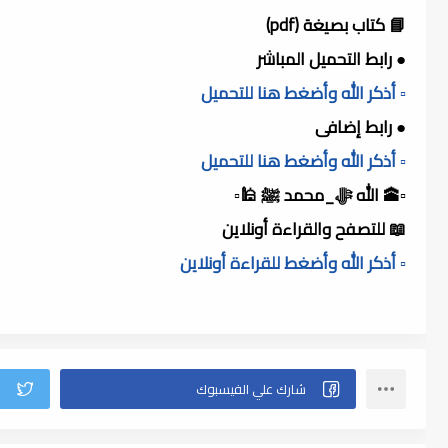
📘 كتاب بصيغة (pdf)
● رابط التحميل المباشر
▫️ أذكر الله وأضغط هنا للتحميل
● رابط إضافى
▫️ أذكر الله وأضغط هنا للتحميل
▫️🕋 الله ﷻ_محمد ﷺ 🕌▫️
📖 للتصفح والقراءة أونلاين
▫️ أذكر الله وأضغط للقراءة أونلاين