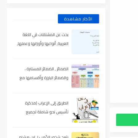
الأكثر مشاهدة
بحث عن المشتقات في اللغة
العربية, أنواعها وأوزانها وعملها,
مدعم بالأمثلة والصور , pdf
الضمائر , الضمائر المستترة ،
والضمائر البارزة وأقسامها مع
الشرح والتدريبات , شرح مبسط مع
الأمثلة وتحميل pdf
الطريق إلى الإعراب (مذكرة
تأسيس نحو شاملة لجميع
المراحل) , pdf
شرح شذور الذّهب لـ ابن هشام