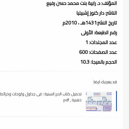
المؤلف: د. رابية بنت محمد حسن رفيع
الناشر: دار كنوز إشبيليا
تاريخ النشر:1431هـ ، 2010م
رقم الطبعة: الأولى
عدد المجلدات: 1
عدد الصفحات: 600
الحجم بالميجا: 10.3
قد يعجبك ايضا
تحميل كتاب الدرر السنية ؛ فى جداول ولوحات وخرائط
ذهنية , pdf