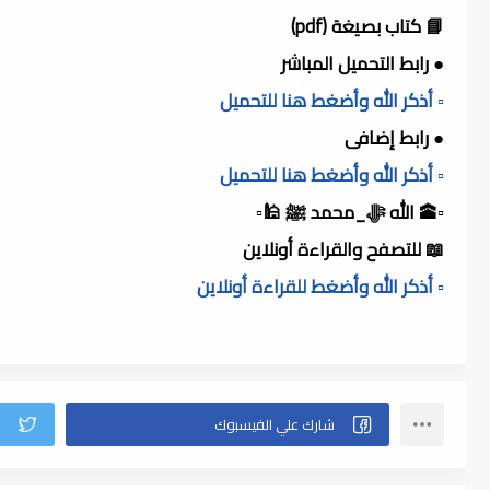
📘 كتاب بصيغة (pdf)
● رابط التحميل المباشر
▫️ أذكر الله وأضغط هنا للتحميل
● رابط إضافى
▫️ أذكر الله وأضغط هنا للتحميل
▫️🕋 الله ﷻ_محمد ﷺ 🕌▫️
📖 للتصفح والقراءة أونلاين
▫️ أذكر الله وأضغط للقراءة أونلاين