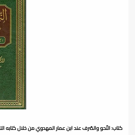
كتاب: النّحو والصّرف عند ابن عمار المهدوي من خلال كتابه ال