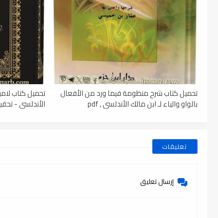
تحميل كتاب شرح منظومة فيما ورد من الأفعال
تحميل كتاب لامي
بالواو والياء لـ ابن مالك الأندلسي , pdf
الأندلسي - تحقيق
تعليقات
إرسال تعليق