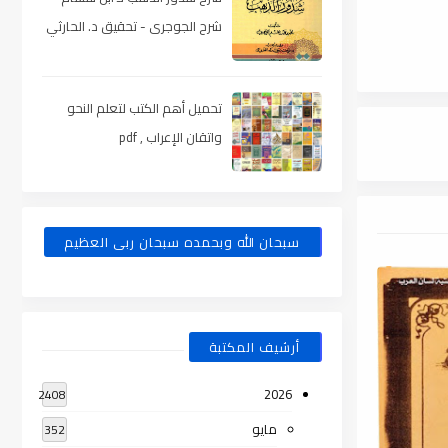
شرح الجوجرى - تحقيق د. الحارثي
، pdf
تحميل أهم الكتب لتعلم النحو
واتقان الإعراب , pdf
سبحان الله وبحمده سبحان ربى العظيم
أرشيف المكتبة
2026
2408
مايو
352