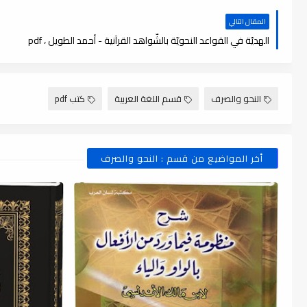
المقال التالي
الهديّة في القواعد النحويّة بالشّواهد القرآنية - أحمد الطويل ، pdf
النحو والصرف
قسم اللغة العربية
كتب pdf
أخر المواضيع من قسم : النحو والصرف