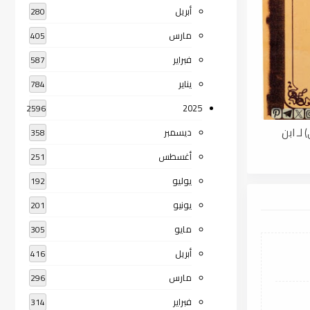
أبريل
280
مارس
405
فبراير
587
يناير
784
2025
2596
لـ ابن
ديسمبر
358
أغسطس
251
يوليو
192
يونيو
201
مايو
305
أبريل
416
مارس
296
فبراير
314