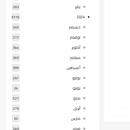
يناير
263
2024
3316
ديسمبر
240
نوفمبر
272
أكتوبر
344
سبتمبر
349
أغسطس
399
يوليو
267
يونيو
24
مايو
521
أبريل
276
مارس
50
فبراير
249