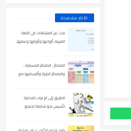
الأكثر مشاهدة
بحث عن المشتقات في اللغة
العربية, أنواعها وأوزانها وعملها,
مدعم بالأمثلة والصور , pdf
الضمائر , الضمائر المستترة ،
والضمائر البارزة وأقسامها مع
الشرح والتدريبات , شرح مبسط مع
الأمثلة وتحميل pdf
الطريق إلى الإعراب (مذكرة
تأسيس نحو شاملة لجميع
المراحل) , pdf
شرح شذور الذّهب لـ ابن هشام