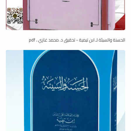
الحسنة والسيئة لـ ابن تيمية - تحقيق د. محمد غازي ، pdf