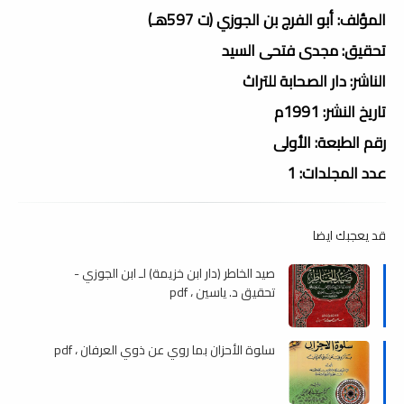
المؤلف: أبو الفرج بن الجوزي (ت 597هـ)
تحقيق: مجدى فتحى السيد
الناشر: دار الصحابة للتراث
تاريخ النشر: 1991م
رقم الطبعة: الأولى
عدد المجلدات: 1
قد يعجبك ايضا
صيد الخاطر (دار ابن خزيمة) لـ ابن الجوزي -
تحقيق د. ياسين ، pdf
سلوة الأحزان بما روي عن ذوي العرفان ، pdf