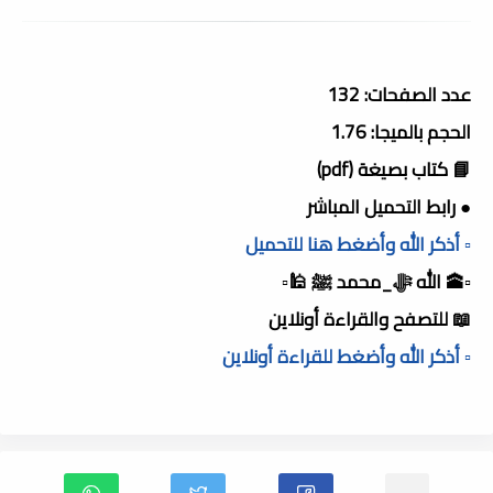
عدد الصفحات: 132
الحجم بالميجا: 1.76
📘 كتاب بصيغة (pdf)
● رابط التحميل المباشر
▫️ أذكر الله وأضغط هنا للتحميل
▫️🕋 الله ﷻ_محمد ﷺ 🕌▫️
📖 للتصفح والقراءة أونلاين
▫️ أذكر الله وأضغط للقراءة أونلاين