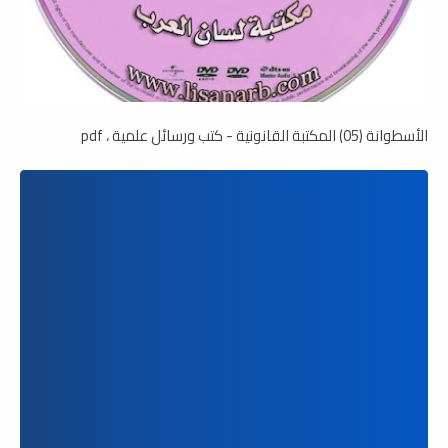
الأسطوانة (05) المكتبة القانونية - كتب ورسائل علمية ، pdf