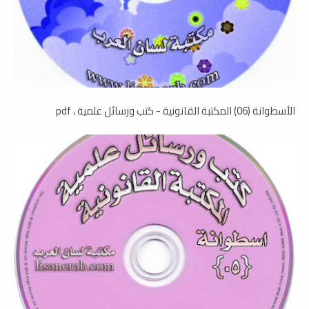
الأسطوانة (06) المكتبة القانونية - كتب ورسائل علمية ، pdf