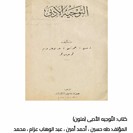
كتاب: التّوجيه الأدبى (ملون)
المؤلف: طه حسين ، أحمد أمين ، عبد الوهاب عزام ، محمد