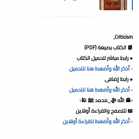
Criticism,
📘 الكتاب بصيغة (PDF)
● رابط مباشر لتحميل الكتاب
▫️ أذكر الله وأضغط هنا للتحميل
● رابط إضافى
▫️ أذكر الله وأضغط هنا للتحميل
▫️🕋 الله ﷻ_محمد ﷺ 🕌▫️
📖 للتصفح والقراءة أونلاين
▫️ أذكر الله وأضغط للقراءة أونلاين