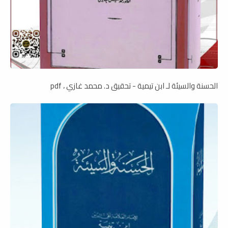
الحسنة والسيئة لـ ابن تيمية - تحقيق د. محمد غازي ، pdf