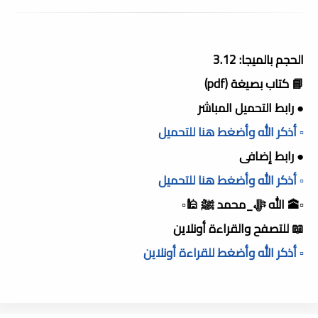
الحجم بالميجا: 3.12
📘 كتاب بصيغة (pdf)
● رابط التحميل المباشر
▫️ أذكر الله وأضغط هنا للتحميل
● رابط إضافى
▫️ أذكر الله وأضغط هنا للتحميل
▫️🕋 الله ﷻ_محمد ﷺ 🕌▫️
📖 للتصفح والقراءة أونلاين
▫️ أذكر الله وأضغط للقراءة أونلاين