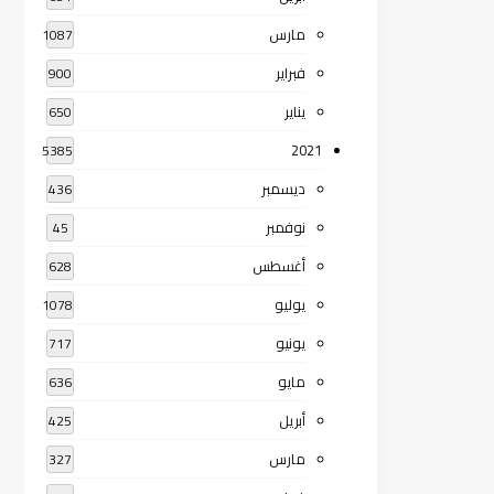
مارس
1087
فبراير
900
يناير
650
2021
5385
ديسمبر
436
نوفمبر
45
أغسطس
628
يوليو
1078
يونيو
717
مايو
636
أبريل
425
مارس
327