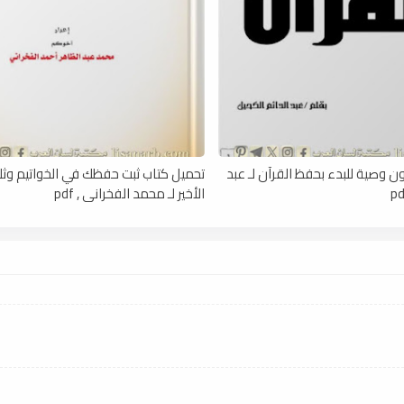
ن وصية للبدء بحفظ القرآن لـ عبد
تحميل كتاب ثبت حفظك في الخواتيم وثلث
الأخير لـ محمد الفخراني , pdf