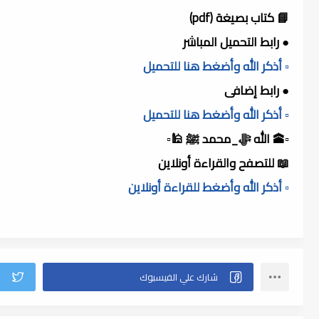
📘 كتاب بصيغة (pdf)
● رابط التحميل المباشر
▫️ أذكر الله وأضغط هنا للتحميل
● رابط إضافى
▫️ أذكر الله وأضغط هنا للتحميل
▫️🕋 الله ﷻ_محمد ﷺ 🕌▫️
📖 للتصفح والقراءة أونلاين
▫️ أذكر الله وأضغط للقراءة أونلاين