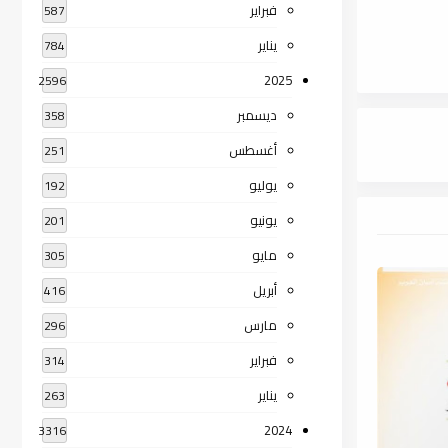
فبراير
587
يناير
784
2025
2596
ديسمبر
358
أغسطس
251
يوليو
192
يونيو
201
مايو
305
أبريل
416
مارس
296
فبراير
314
يناير
263
2024
3316