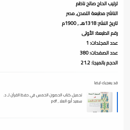
ترتيب الحاج صالح ناظم
الناشر: مطبعة التمدن, مصر
تاريخ النشر: 1318هـ , 1900م
رقم الطبعة: الأولى
عدد المجلدات: 1
عدد الصفحات: 380
الحجم بالميجا: 21.2
قد يعجبك ايضا
تحميل كتاب الحصون الخمس في حفظ القرآن لـ د.
سعيد أبو العلا , pdf