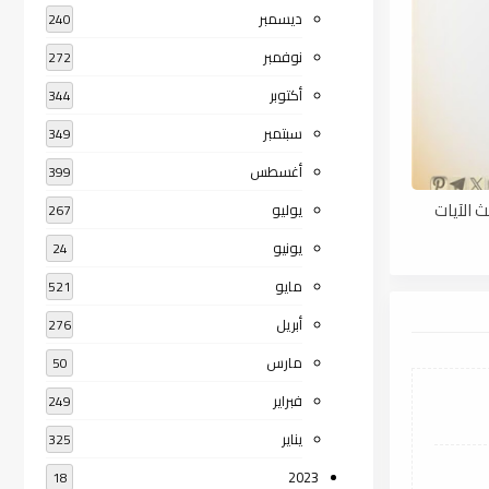
ديسمبر
240
نوفمبر
272
أكتوبر
344
سبتمبر
349
أغسطس
399
 الآيات
يوليو
267
يونيو
24
مايو
521
أبريل
276
مارس
50
فبراير
249
يناير
325
2023
18