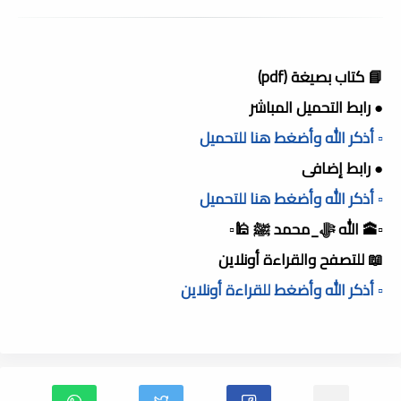
📘 كتاب بصيغة (pdf)
● رابط التحميل المباشر
▫️ أذكر الله وأضغط هنا للتحميل
● رابط إضافى
▫️ أذكر الله وأضغط هنا للتحميل
▫️🕋 الله ﷻ_محمد ﷺ 🕌▫️
📖 للتصفح والقراءة أونلاين
▫️ أذكر الله وأضغط للقراءة أونلاين