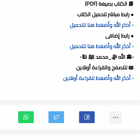
📘 الكتاب بصيغة (PDF)
● رابط مباشر لتحميل الكتاب
▫️ أذكر الله وأضغط هنا للتحميل
● رابط إضافى
▫️ أذكر الله وأضغط هنا للتحميل
▫️🕋 الله ﷻ_محمد ﷺ 🕌▫️
📖 للتصفح والقراءة أونلاين
▫️ أذكر الله وأضغط للقراءة أونلاين