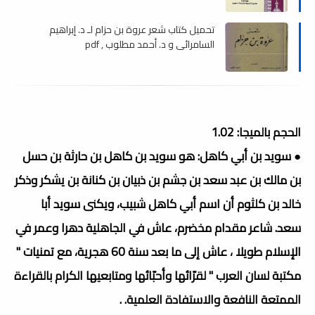
تحميل كتاب شعر عروة بن حزام لـ د. إبراهيم
السامرائي و د. أحمد مطلوب , pdf
الحجم بالميجا: 1.02
● سويد بن أبي كاهل: هو سويد بن كاهل بن حارثة بن حسل
بن مالك بن عبد سعد بن جشم بن ذبيان بن كنانة بن يشكر وذكر
خالد بن كلثوم أن اسم أبي كاهل شبيب، ويكنى سويد أبا
سعد. شاعر مقدام مخضرم، عاش في الجاهلية دهرا وعمر في
الإسلام طويلا ، عاش إلى ما بعد سنة 60 هجرية، مع تمنيات "
مكتبة لسان العرب " لقرّائها وأحبّائها ومتابعيها الكرام بالقراءة
الممتعة النافعة والاستفادة العلمية. .