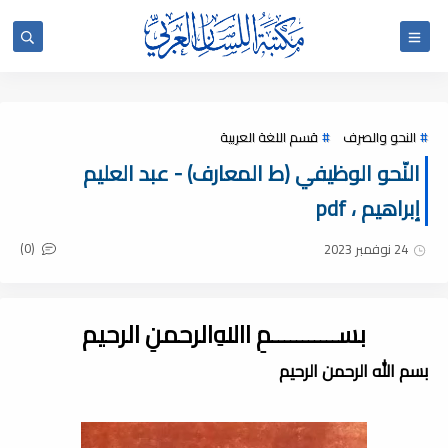
النحو والصرف
قسم اللغة العربية
النّحو الوظيفي (ط المعارف) - عبد العليم
إبراهيم ، pdf
(0)
24 نوفمبر 2023
بســـــــــــمِ اﷲِالرحمنِ الرحيم
بسم الله الرحمن الرحيم