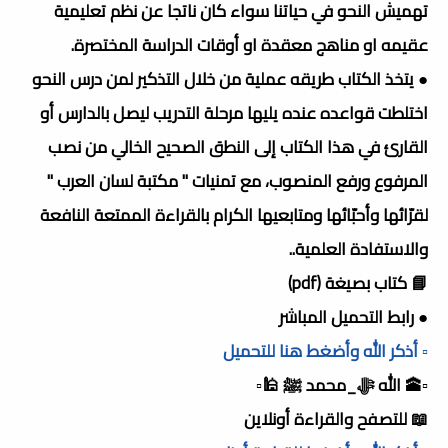
تهميش النحو في حياتنا سواء كان ناتجا عن نظم تعليمية
عقيمه او مناهج معقدة او أوقات الدراسة المختصرة.
● يتخذ الكتاب طريقه عملية من خلال التذكير لمن درس النحو
اختلطت قواعده عنده يليها مرحلة التدريب ليصل بالدارس أو
القارئ في هذا الكتاب إلى النطق الصحيح الخالي من نصب
المرفوع ورفع المنصوب، مع تمنيات " مكتبة لسان العرب "
لقرّائها وأحبّائها ومتابعيها الكرام بالقراءة الممتعة النافعة
والاستفادة العلمية..
📘 كتاب بصيغة (pdf)
● رابط التحميل المباشر
▫️ أذكر الله وأضغط هنا للتحميل
▫️🕋 الله ﷻ_محمد ﷺ 🕌▫️
📖 للتصفح والقراءة أونلاين