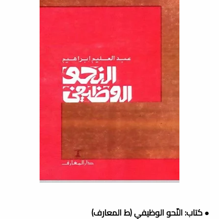
● كتاب: النّحو الوظيفي (ط المعارف)