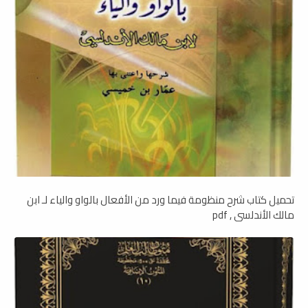
تحميل كتاب شرح منظومة فيما ورد من الأفعال بالواو والياء لـ ابن
مالك الأندلسي , pdf