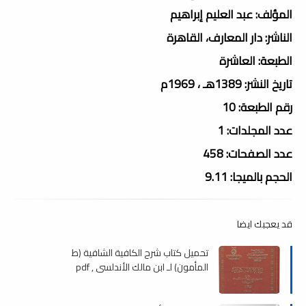
المؤلف: عبد العليم إبراهيم
الناشر: دار المعارف، القاهرة
الطبعة: العاشرة
تاريخ النشر: 1389هـ ، 1969م
رقم الطبعة: 10
عدد المجلدات: 1
عدد الصفحات: 458
الحجم بالميجا: 9.11
قد يعجبك ايضا
تحميل كتاب شرح الكافية الشافية (ط
المأمون) لـ ابن مالك الأندلسي , pdf