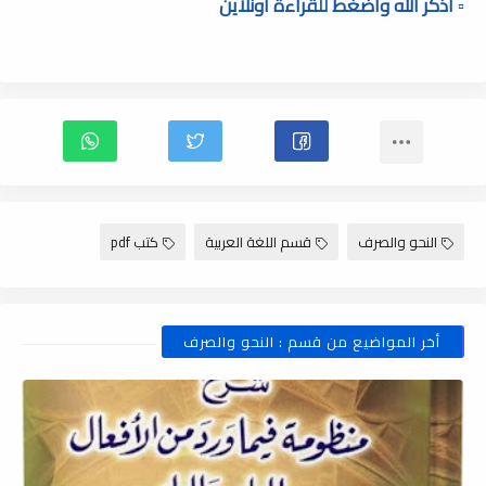
▫️ أذكر الله وأضغط للقراءة أونلاين
النحو والصرف
قسم اللغة العربية
كتب pdf
أخر المواضيع من قسم : النحو والصرف