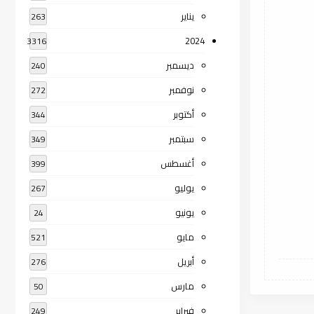
يناير
263
2024
3316
ديسمبر
240
نوفمبر
272
أكتوبر
344
سبتمبر
349
أغسطس
399
يوليو
267
يونيو
24
مايو
521
أبريل
276
مارس
50
فبراير
249