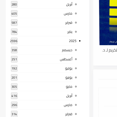
أبريل
280
مارس
405
فبراير
587
يناير
784
2025
2596
ريم لـ د.
ديسمبر
358
أغسطس
251
يوليو
192
يونيو
201
مايو
305
أبريل
416
مارس
296
فبراير
314