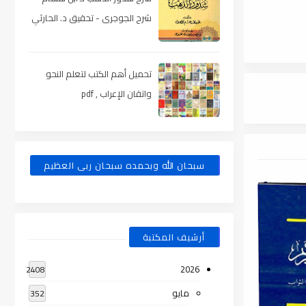
شرح الجوجرى - تحقيق د. الحارثي
، pdf
تحميل أهم الكتب لتعلم النحو
واتقان الإعراب , pdf
سبحان الله وبحمده سبحان ربى العظيم
أرشيف المكتبة
2026
2408
مايو
352