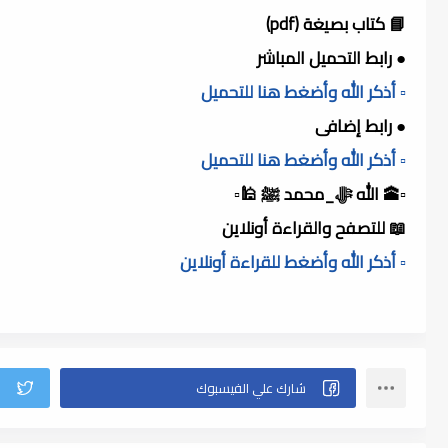
📘 كتاب بصيغة (pdf)
● رابط التحميل المباشر
▫️ أذكر الله وأضغط هنا للتحميل
● رابط إضافى
▫️ أذكر الله وأضغط هنا للتحميل
▫️🕋 الله ﷻ_محمد ﷺ 🕌▫️
📖 للتصفح والقراءة أونلاين
▫️ أذكر الله وأضغط للقراءة أونلاين