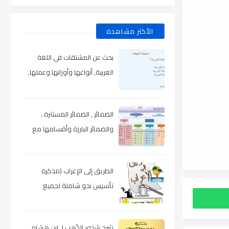
الأكثر مشاهدة
بحث عن المشتقات في اللغة
العربية, أنواعها وأوزانها وعملها,
مدعم بالأمثلة والصور , pdf
الضمائر , الضمائر المستترة ،
والضمائر البارزة وأقسامها مع
الشرح والتدريبات , شرح مبسط مع
الأمثلة وتحميل pdf
الطريق إلى الإعراب (مذكرة
تأسيس نحو شاملة لجميع
المراحل) , pdf
شرح شذور الذّهب لـ ابن هشام