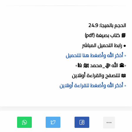
الحجم بالميجا: 24.9
📘 كتاب بصيغة (pdf)
● رابط التحميل المباشر
▫️ أذكر الله وأضغط هنا للتحميل
▫️🕋 الله ﷻ_محمد ﷺ 🕌▫️
📖 للتصفح والقراءة أونلاين
▫️ أذكر الله وأضغط للقراءة أونلاين