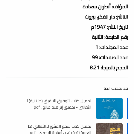
المؤلف: أنطون سعادة
الناشر: دار الفكر، بيروت
تاريخ النشر: 1947م
رقم الطبعة: الثانية
عدد المجلدات: 1
عدد الصفحات: 99
الحجم بالميجا: 8.21
قد يعجبك ايضا
تحميل كتاب التوفيق للتلفيق (ط. ثانية) لـ
الثعالبي - تحقيق إبراهيم صالح , pdf
تحميل كتاب سجع المنثور لـ الثعالبي (ط
العربية) تحقيق د. أسامة البحيري , pdf