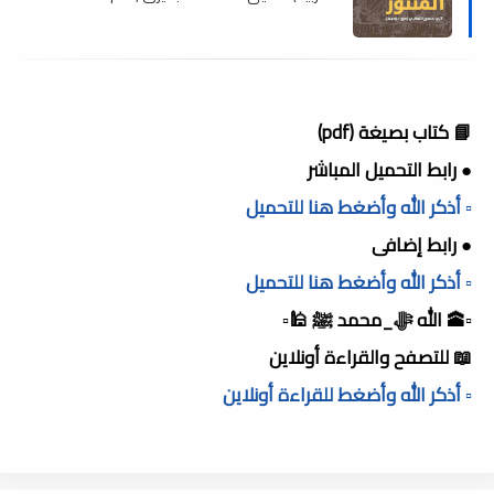
📘 كتاب بصيغة (pdf)
● رابط التحميل المباشر
▫️ أذكر الله وأضغط هنا للتحميل
● رابط إضافى
▫️ أذكر الله وأضغط هنا للتحميل
▫️🕋 الله ﷻ_محمد ﷺ 🕌▫️
📖 للتصفح والقراءة أونلاين
▫️ أذكر الله وأضغط للقراءة أونلاين