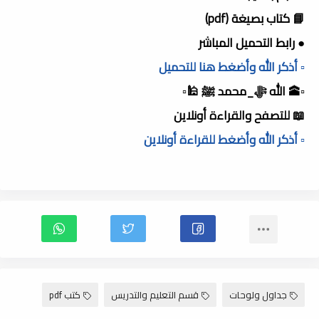
📘 كتاب بصيغة (pdf)
● رابط التحميل المباشر
▫️ أذكر الله وأضغط هنا للتحميل
▫️🕋 الله ﷻ_محمد ﷺ 🕌▫️
📖 للتصفح والقراءة أونلاين
▫️ أذكر الله وأضغط للقراءة أونلاين
جداول ولوحات
قسم التعليم والتدريس
كتب pdf