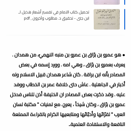
تحميل كتاب التمام في تفسير أشعار هذيل لـ
ابن جنى - تحقيق د. مطلوب وآخرون , pdf
● هو عمرو بن برّاق بن عمرو بن منبه النهميّ، من همدان .
يعرف بعمرو بن برّاق ، وهي امه . وورد إسمه في بعض
المصادر بأنه ابن براقة . كان شاعر همدان قبيل الاسلام وله
أخبار في الجاهلية . عاش حتى خلافة عمر بن الخطاب ووفد
عليه . وقد ذكرت بعض المصادر ان الخليفة أذن للناس فدخل
عمرو بن برّاق ، وكان شيخاً ، يعرج، مع تمنيات " مكتبة لسان
العرب " لقرّائها وأحبّائها ومتابعيها الكرام بالقراءة الممتعة
النافعة والاستفادة العلمية..