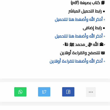
📘 كتاب بصيغة (pdf)
● رابط التحميل المباشر
▫️ أذكر الله وأضغط هنا للتحميل
● رابط إضافى
▫️ أذكر الله وأضغط هنا للتحميل
▫️🕋 الله ﷻ_محمد ﷺ 🕌▫️
📖 للتصفح والقراءة أونلاين
▫️ أذكر الله وأضغط للقراءة أونلاين