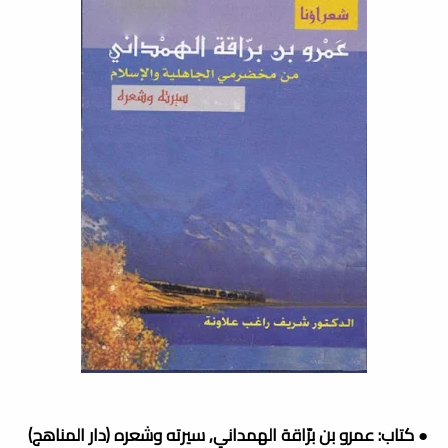
● كتاب: عمرو بن برّاقة الهمداني, سيرته وشعره (دار المناهج)