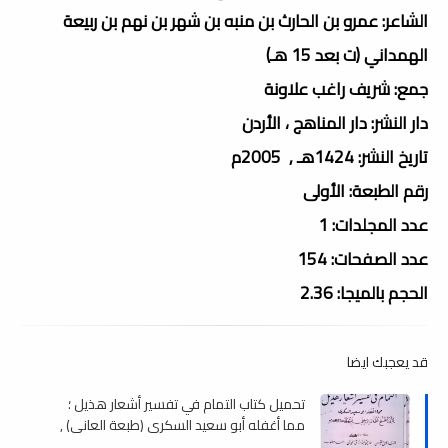
الشاعر: عمرو بن الحارث بن منبه بن شهر بن نهم بن ربيعة
الهمداني (ت بعد 15 هـ)
جمع: شريف راغب علاونة
دار النشر: دار المناهج ، الأردن
تاريخ النشر: 1424هـ , 2005م
رقم الطبعة: الأولى
عدد المجلدات: 1
عدد الصفحات: 154
الحجم بالميجا: 2.36
قد يعجبك ايضا
تحميل كتاب التمام في تفسير أشعار هذيل ؛
مما أغفله أبو سعيد السكرى (طبعة العانى) ,
pdf