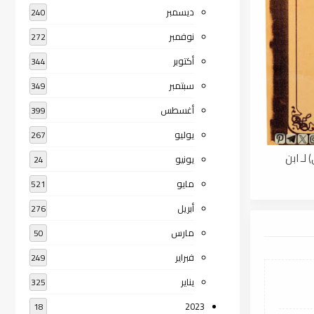
ديسمبر
240
نوفمبر
272
أكتوبر
344
سبتمبر
349
أغسطس
399
يوليو
267
لـ ابن
يونيو
24
مايو
521
أبريل
276
مارس
50
فبراير
249
يناير
325
2023
18