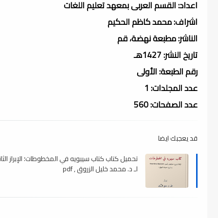
اعداد: القسم العربى بمعهد تعليم اللغات
اشراف: محمد كاظم الحكيم
الناشر: مطبعة نهضة، قم
تاريخ النشر: 1427هـ
رقم الطبعة: الأولى
عدد المجلدات: 1
عدد الصفحات: 560
قد يعجبك ايضا
تحميل كتاب كتاب سيبويه في المخطوطات؛ الإبراز الثا
لـ د. محمد خليل الزروق , pdf