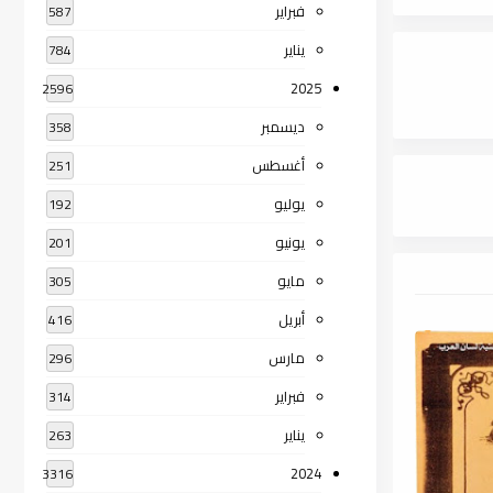
فبراير
587
يناير
784
2025
2596
ديسمبر
358
أغسطس
251
يوليو
192
يونيو
201
مايو
305
أبريل
416
مارس
296
فبراير
314
يناير
263
2024
3316