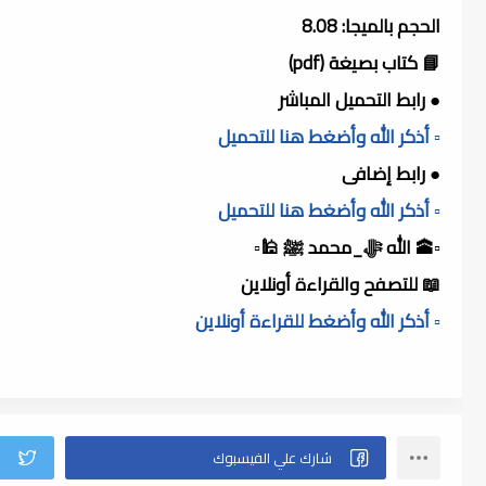
الحجم بالميجا: 8.08
📘 كتاب بصيغة (pdf)
● رابط التحميل المباشر
▫️ أذكر الله وأضغط هنا للتحميل
● رابط إضافى
▫️ أذكر الله وأضغط هنا للتحميل
▫️🕋 الله ﷻ_محمد ﷺ 🕌▫️
📖 للتصفح والقراءة أونلاين
▫️ أذكر الله وأضغط للقراءة أونلاين