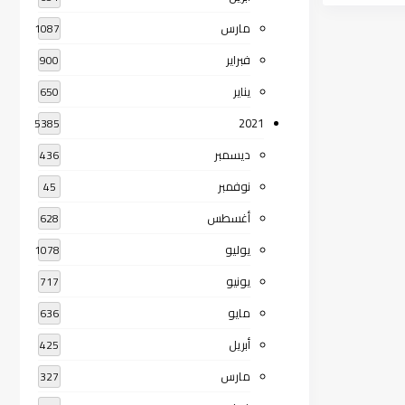
مارس
1087
فبراير
900
يناير
650
2021
5385
ديسمبر
436
نوفمبر
45
أغسطس
628
يوليو
1078
يونيو
717
مايو
636
أبريل
425
مارس
327