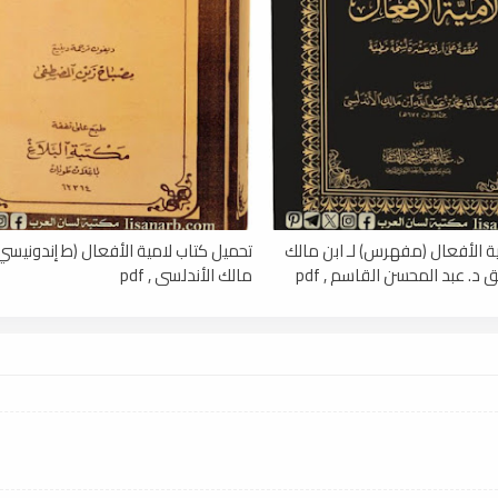
ة الأفعال (مفهرس) لـ ابن مالك
تحميل كتاب لامية الأفعال (ط إندونيسي) 
 د. عبد المحسن القاسم , pdf
مالك الأندلسي , pdf