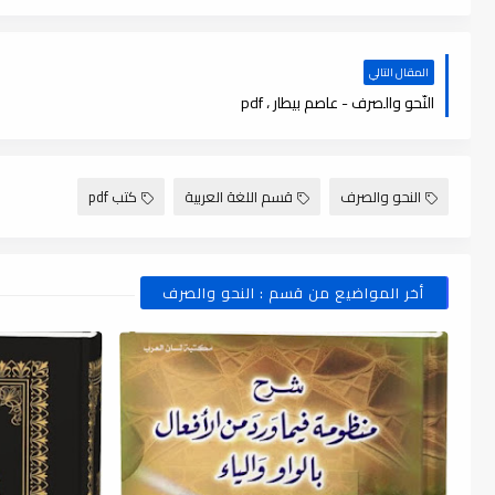
المقال التالي
النّحو والصرف - عاصم بيطار ، pdf
النحو والصرف
قسم اللغة العربية
كتب pdf
أخر المواضيع من قسم : النحو والصرف