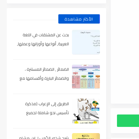
الأكثر مشاهدة
بحث عن المشتقات في اللغة
العربية, أنواعها وأوزانها وعملها,
مدعم بالأمثلة والصور , pdf
الضمائر , الضمائر المستترة ،
والضمائر البارزة وأقسامها مع
الشرح والتدريبات , شرح مبسط مع
الأمثلة وتحميل pdf
الطريق إلى الإعراب (مذكرة
تأسيس نحو شاملة لجميع
المراحل) , pdf
شرح شذور الذّهب لـ ابن هشام