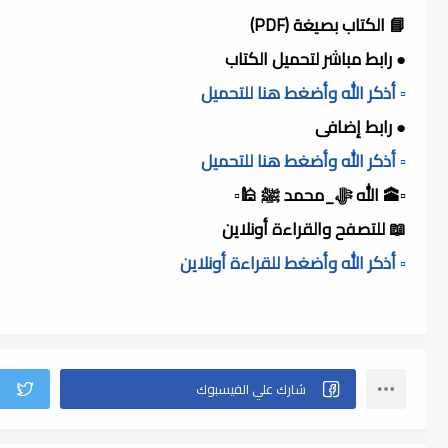
📘 الكتاب بصيغة (PDF)
● رابط مباشر لتحميل الكتاب
▫️ أذكر الله وأضغط هنا للتحميل
● رابط إضافى
▫️ أذكر الله وأضغط هنا للتحميل
▫️🕋 الله ﷻ_محمد ﷺ 🕌▫️
📖 للتصفح والقراءة أونلاين
▫️ أذكر الله وأضغط للقراءة أونلاين