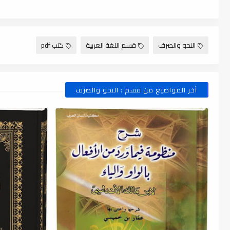
النحو والصرف
قسم اللغة العربية
كتب pdf
أخر المواضيع من قسم : النحو والصرف