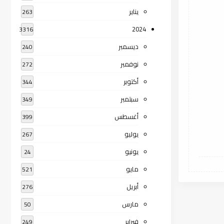
يناير
263
2024
3316
ديسمبر
240
نوفمبر
272
أكتوبر
344
سبتمبر
349
أغسطس
399
يوليو
267
يونيو
24
مايو
521
أبريل
276
مارس
50
فبراير
249