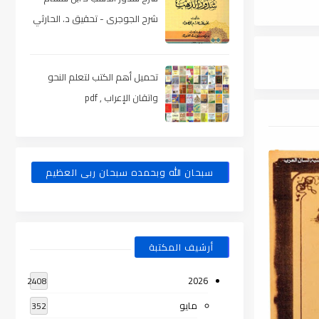
شرح الجوجرى - تحقيق د. الحارثي
، pdf
تحميل أهم الكتب لتعلم النحو
واتقان الإعراب , pdf
سبحان الله وبحمده سبحان ربى العظيم
أرشيف المكتبة
2026
2408
مايو
352