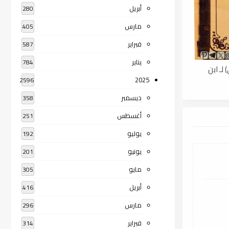
أبريل
280
مارس
405
فبراير
587
يناير
784
لـ ابن
2025
2596
ديسمبر
358
أغسطس
251
يوليو
192
يونيو
201
مايو
305
أبريل
416
مارس
296
فبراير
314