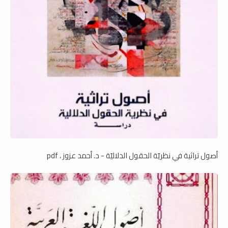
أصول تراثية في نظريّة الحقول الدلاليّة - د. أحمد عزوز ، pdf