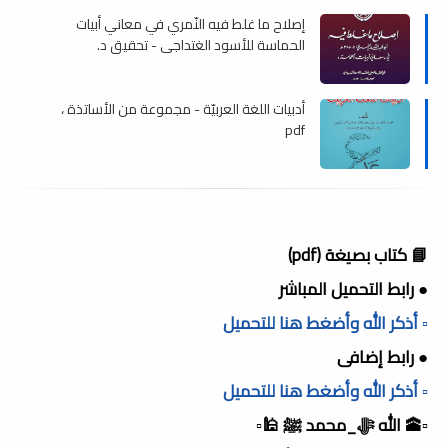
إصلاح ما غلط فيه النّمري في معاني أبيات
الحماسة للأسود الغتداجي - تحقيق د.
سلطانى ، pdf
أدبيات اللغة العربيّة - مجموعة من الأساتذة ،
pdf
📘 كتاب بصيغة (pdf)
● رابط التحميل المباشر
▫️ أذكر الله وأضغط هنا للتحميل
● رابط إضافى
▫️ أذكر الله وأضغط هنا للتحميل
▫️🕋 الله ﷻ_محمد ﷺ 🕌▫️