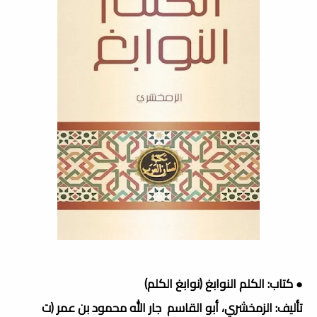
● كتاب: الكلم النوابغ (نوابغ الكلم)
تأليف: الزمخشري، أبو القاسم جار الله محمود بن عمر (ت