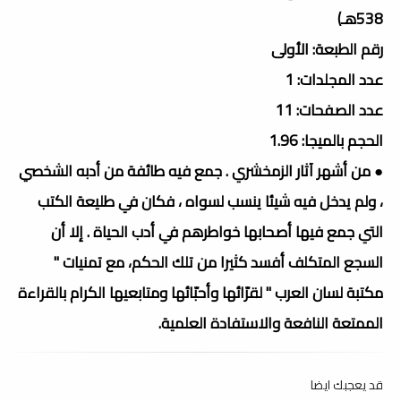
538هـ)
رقم الطبعة: الأولى
عدد المجلدات: 1
عدد الصفحات: 11
الحجم بالميجا: 1.96
● من أشهر آثار الزمخشري . جمع فيه طائفة من أدبه الشخصي
، ولم يدخل فيه شيئا ينسب لسواه ، فكان في طليعة الكتب
التي جمع فيها أصحابها خواطرهم في أدب الحياة . إلا أن
السجع المتكلف أفسد كثيرا من تلك الحكم، مع تمنيات "
مكتبة لسان العرب " لقرّائها وأحبّائها ومتابعيها الكرام بالقراءة
الممتعة النافعة والاستفادة العلمية.
قد يعجبك ايضا