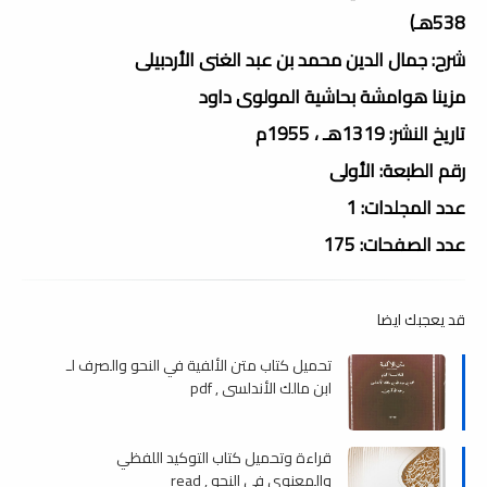
538هـ)
شرح: جمال الدين محمد بن عبد الغنى الأردبيلى
مزينا هوامشة بحاشية المولوى داود
تاريخ النشر: 1319هـ ، 1955م
رقم الطبعة: الأولى
عدد المجلدات: 1
عدد الصفحات: 175
قد يعجبك ايضا
تحميل كتاب متن الألفية في النحو والصرف لـ
ابن مالك الأندلسي , pdf
قراءة وتحميل كتاب التوكيد اللفظي
والمعنوي في النحو , read