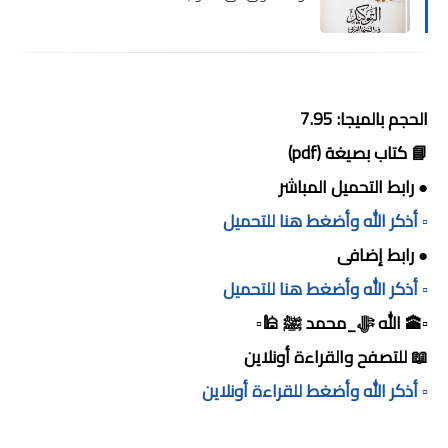
الحجم بالميجا: 7.95
📘 كتاب بصيغة (pdf)
● رابط التحميل المباشر
▫️ أذكر الله وأضغط هنا للتحميل
● رابط إضافى
▫️ أذكر الله وأضغط هنا للتحميل
▫️🕋 الله ﷻ_محمد ﷺ 🕌▫️
📖 للتصفح والقراءة أونلاين
▫️ أذكر الله وأضغط للقراءة أونلاين