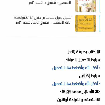
الأصمعي - تحقيق د. الأسد , pdf
تحميل ديوان سلامة بن جندل (ط الكاثوليكية)
رواية الأصمعى - تحقيق لويس شيخو , pdf
📘 كتاب بصيغة (pdf)
● رابط التحميل المباشر
▫️ أذكر الله وأضغط هنا للتحميل
● رابط إضافى
▫️ أذكر الله وأضغط هنا للتحميل
▫️🕋 الله ﷻ_محمد ﷺ 🕌▫️
📖 للتصفح والقراءة أونلاين