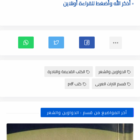
▫️ أذكر الله وأضغط للقراءة أونلاين
الدواوين والشعر
الكتب القديمة والنادرة
قسم التراث العربى
كتب pdf
أخر المواضيع من قسم : الدواوين والشعر