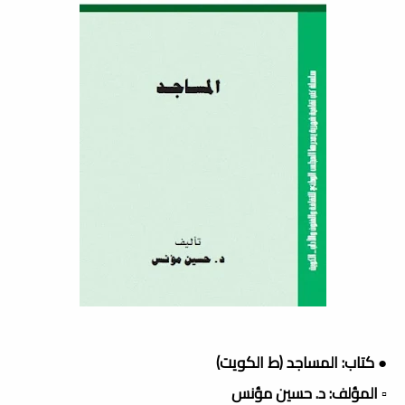
● كتاب: المساجد (ط الكويت)
▫️ المؤلف: د. حسين مؤنس