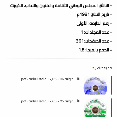
▫️ الناشر: المجلس الوطني للثقافة والفنون والآداب، الكويت
▫️ تاريخ النشر: 1981م
▫️ رقم الطبعة: الأولى
▫️ عدد المجلدات: 1
▫️ عدد الصفحات:361
▫️ الحجم بالميجا: 1.8
قد يعجبك ايضا
الأسطوانة 06 - كتب الثقافة العامة ، pdf
الأسطوانة 05 - كتب الثقافة العامة ، pdf