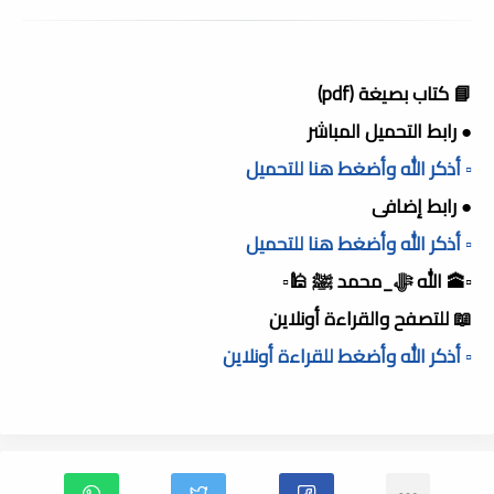
📘 كتاب بصيغة (pdf)
● رابط التحميل المباشر
▫️ أذكر الله وأضغط هنا للتحميل
● رابط إضافى
▫️ أذكر الله وأضغط هنا للتحميل
▫️🕋 الله ﷻ_محمد ﷺ 🕌▫️
📖 للتصفح والقراءة أونلاين
▫️ أذكر الله وأضغط للقراءة أونلاين