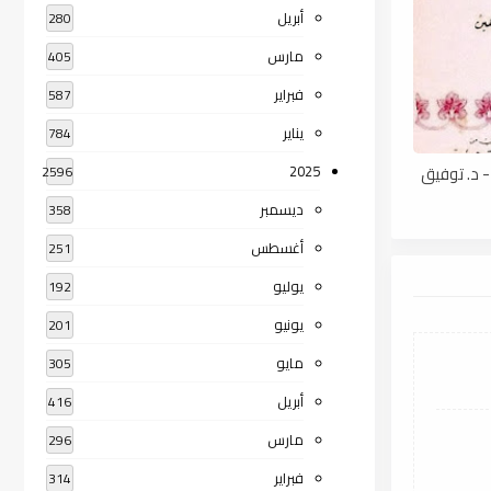
أبريل
280
مارس
405
فبراير
587
يناير
784
 - د. توفيق
2025
2596
ديسمبر
358
أغسطس
251
يوليو
192
يونيو
201
مايو
305
أبريل
416
مارس
296
فبراير
314