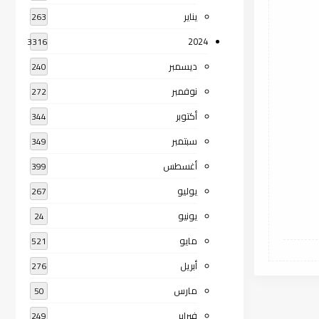
يناير
263
2024
3316
ديسمبر
240
نوفمبر
272
أكتوبر
344
سبتمبر
349
أغسطس
399
يوليو
267
يونيو
24
مايو
521
أبريل
276
مارس
50
فبراير
249