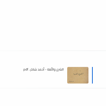
الشرع واللّغة - أحمد شاكر ، pdf