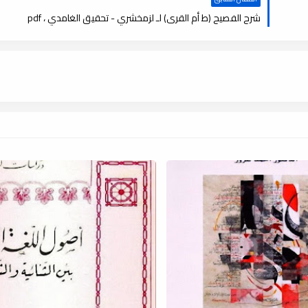
شرح الفصيح (ط أم القرى) لـ لزمخشري - تحقيق الغامدي ، pdf