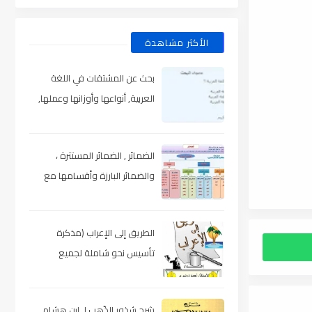
الأكثر مشاهدة
بحث عن المشتقات في اللغة
العربية, أنواعها وأوزانها وعملها,
مدعم بالأمثلة والصور , pdf
الضمائر , الضمائر المستترة ،
والضمائر البارزة وأقسامها مع
الشرح والتدريبات , شرح مبسط مع
الأمثلة وتحميل pdf
الطريق إلى الإعراب (مذكرة
تأسيس نحو شاملة لجميع
المراحل) , pdf
شرح شذور الذّهب لـ ابن هشام