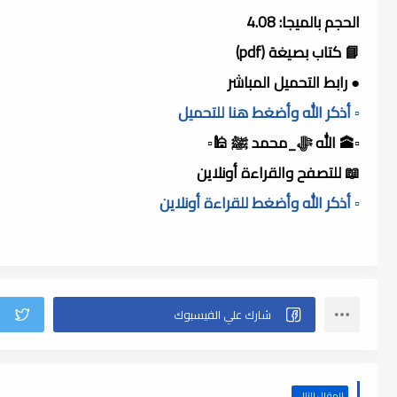
الحجم بالميجا: 4.08
📘 كتاب بصيغة (pdf)
● رابط التحميل المباشر
▫️ أذكر الله وأضغط هنا للتحميل
▫️🕋 الله ﷻ_محمد ﷺ 🕌▫️
📖 للتصفح والقراءة أونلاين
▫️ أذكر الله وأضغط للقراءة أونلاين
المقال التالي