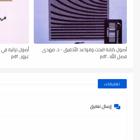
أصول كتابة البحث وقواعد التّحقيق - د. مهدى
أصول تراثية في نظ
فضل الله ، pdf
عزوز ، pdf
تعليقات
إرسال تعليق