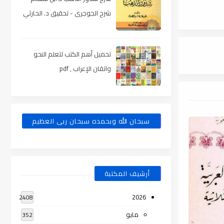
شرح الجوجرى - تحقيق د. الحارثي
، pdf
تحميل أهم الكتب لتعلم النحو
واتقان الإعراب , pdf
سبحان الله وبحمده سبحان ربى العظيم
أرشيف المكتبة
2026
2408
مايو
352