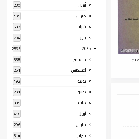
أبريل
280
مارس
405
فبراير
587
يناير
784
2025
2596
هيم
ديسمبر
358
أغسطس
251
يوليو
192
يونيو
201
مايو
305
أبريل
416
مارس
296
فبراير
314