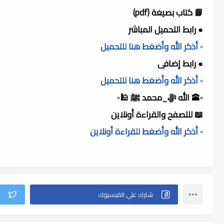
📘 كتاب بصيغة (pdf)
● رابط التحميل المباشر
▫️ أذكر الله وأضغط هنا للتحميل
● رابط إضافى
▫️ أذكر الله وأضغط هنا للتحميل
▫️🕋 الله ﷻ_محمد ﷺ 🕌▫️
📖 للتصفح والقراءة أونلاين
▫️ أذكر الله وأضغط للقراءة أونلاين