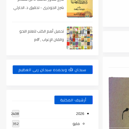
شرح الجوجرى - تحقيق د. الحارثي
، pdf
تحميل أهم الكتب لتعلم النحو
واتقان الإعراب , pdf
سبحان الله وبحمده سبحان ربى العظيم
أرشيف المكتبة
2026
2408
مايو
352