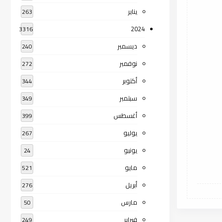
يناير
263
2024
3316
ديسمبر
240
نوفمبر
272
أكتوبر
344
سبتمبر
349
أغسطس
399
يوليو
267
يونيو
24
مايو
521
أبريل
276
مارس
50
فبراير
249