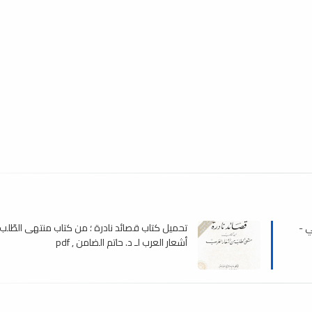
ي -
تحميل كتاب قصائد نادرة ؛ من كتاب منتهى الطّلب
أشعار العرب لـ د. حاتم الضامن , pdf