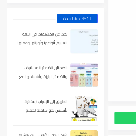
الأكثر مشاهدة
بحث عن المشتقات في اللغة
العربية, أنواعها وأوزانها وعملها,
مدعم بالأمثلة والصور , pdf
الضمائر , الضمائر المستترة ،
والضمائر البارزة وأقسامها مع
الشرح والتدريبات , شرح مبسط مع
الأمثلة وتحميل pdf
الطريق إلى الإعراب (مذكرة
تأسيس نحو شاملة لجميع
المراحل) , pdf
شرح شذور الذّهب لـ ابن هشام