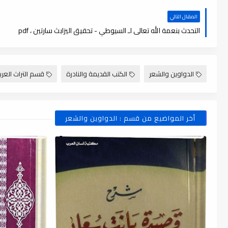
المقال التالي
التحدث بنعمة الله تعالى لـ السيوطي - تحقيق اليزابث سارتين ، pdf
الدواوين والشعر
الكتب القديمة والنادرة
قسم التراث العر
أخر المواضيع من قسم : الدواوين والشعر