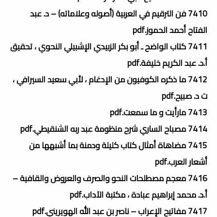
7410 فن الترقيم في العربية (أصوله وعلاماته) – د. عبد
الفتاح أحمد الحموز.pdf
7411 كتاب الواضح ـ أبو بكر الزبيدي الإشبيلي النحوي ، تحقيق
أ.د. عبد الكريم خليفة.pdf
7412 ما ذكره الكوفيون من الإدغام ، لأبي سعيد السيرافي ،
ت د. صبيح.pdf
7413 مارأيت و ما سمعت.pdf
7414 مصباح الساري شرح منظومة عبد ربه الشنقيطي.pdf
7415 مضاهاة أمثال كتاب كليلة ودمنة بما أشبهها من
أشعار العرب.pdf
7416 معجم مصطلحات النحو والصرف والعروض والقافية –
أ.د. محمد إبراهيم عبادة ، مكتبة الآداب.pdf
7417 مفاتيح الإعراب – ناصر بن عبد الله الهويريني.pdf