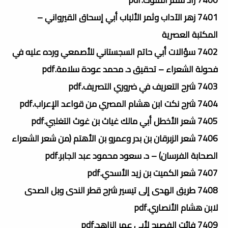
7401 زهر الآداب وثمر الألباب أبي إسحاق القيرواني –
المكتبة العصرية
7402 سؤالات أبي حاتم السجستاني للأصمعي ورده عليه في
فحولة الشعراء – تحقيق د. محمد عودة سلامة.pdf
7403 شرح التعريف في ضروري التصريف.pdf
7404 شرح نكت ابن هشام المصري من قواعد الإعراب.pdf
7405 شعر الأخطل أبي مالك غياث بن غوث التغلبي.pdf
7406 شعر الزبرقان بن بدر وعمرو بن الأهتم (من شعر الشعراء
الصحابة الفرسان) – د. سعود محمود عبد الجابر.pdf
7407 شعر الكميت بن زيد الأسدي.pdf
7408 طريق الهدى إلى تيسير شرح قطر الندى وبل الصدى
لابن هشام الأنصاري.pdf
7409 فائت الفصيح لأبي عمر الزاهد.pdf