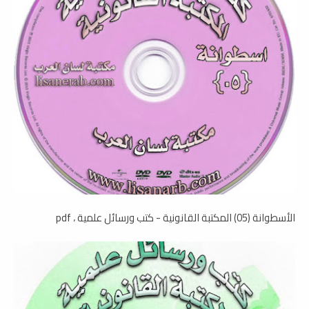
الأسطوانة (05) المكتبة القانونية - كتب ورسائل علمية ، pdf