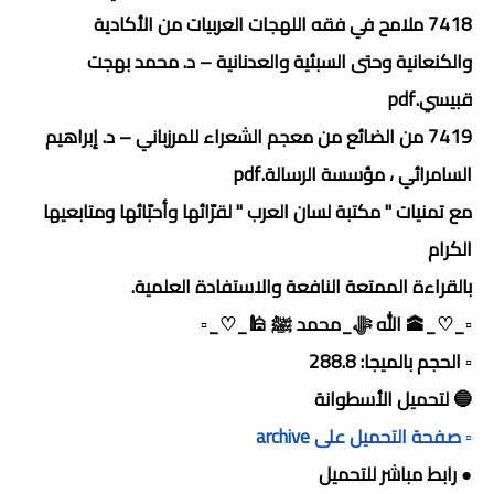
7418 ملامح في فقه اللهجات العربيات من الأكادية
والكنعانية وحتى السبئية والعدنانية – د. محمد بهجت
قبيسي.pdf
7419 من الضائع من معجم الشعراء للمرزباني – د. إبراهيم
السامرائي ، مؤسسة الرسالة.pdf
مع تمنيات " مكتبة لسان العرب " لقرّائها وأحبّائها ومتابعيها
الكرام
بالقراءة الممتعة النافعة والاستفادة العلمية.
▫️_♡_🕋 الله ﷻ_محمد ﷺ 🕌_♡_▫️
▫️ الحجم بالميجا: 288.8
🔵 لتحميل الأسطوانة
▫️ صفحة التحميل على archive
● رابط مباشر للتحميل