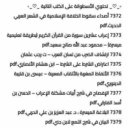
▫️_♡_ تحتوي الأسطوانة على الكتب التالية _♡_▫️
7372 أصداء سقوط الخلافة الإسلامية في الشعر العربي
الحديث.pdf
7373 إعراب عشرين سورة من القرآن الكريم (بطريقة تعليمية
ميسرة) – محمود عبد الله صالح سعيد.pdf
7374 ارتشاف الضرب من لسان العرب – ت رجب عثمان
7375 اعتراض الشرط على الشرط – ابن هشام الأنصاري.pdf
7376 الألفاظ المغربة بالألقاب المعربة – عيسى بن قتيبة
الدينوري.pdf
7377 الإفصاح في شرح أبيات مشكلة الإعراب – الحسن بن
أسد الفارقي.pdf
7378 البلاغة الميسرة ، د. عبد العزيز بن علي الحربي.pdf
7379 البيان في شرح اللمع لابن جني.pdf