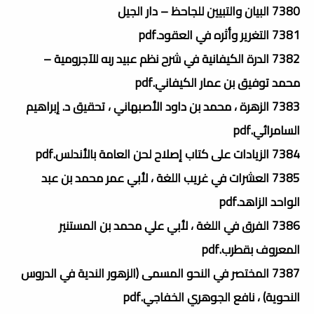
7380 البيان والتبيين للجاحظ – دار الجيل
7381 التغرير وأثره في العقود.pdf
7382 الدرة الكيفانية في شرح نظم عبيد ربه للآجرومية –
محمد توفيق بن عمار الكيفاني.pdf
7383 الزهرة ، محمد بن داود الأصبهاني ، تحقيق د. إبراهيم
السامرائي.pdf
7384 الزيادات على كتاب إصلاح لحن العامة بالأندلس.pdf
7385 العشرات في غريب اللغة ، لأبي عمر محمد بن عبد
الواحد الزاهد.pdf
7386 الفرق في اللغة ، لأبي علي محمد بن المستنير
المعروف بقطرب.pdf
7387 المختصر في النحو المسمى (الزهور الندية في الدروس
النحوية) ، نافع الجوهري الخفاجي.pdf