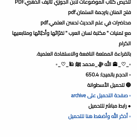
تلخيص كتاب الموضوعات لابن الجوزي تأليف الذهبي.PDF
فتح المنان بترجمة السلمان.pdf
محاضرات في علم الحديث لحسن العلمي.pdf
مع تمنيات " مكتبة لسان العرب " لقرّائها وأحبّائها ومتابعيها
الكرام
بالقراءة الممتعة النافعة والاستفادة العلمية.
▫️_♡_🕋 الله ﷻ_محمد ﷺ 🕌_♡_▫️
▫️ الحجم بالميجا: 650.4
🔵 لتحميل الأسطوانة
▫️ صفحة التحميل على archive
● رابط مباشر للتحميل
▫️ أذكر الله وأضغط هنا للتحميل