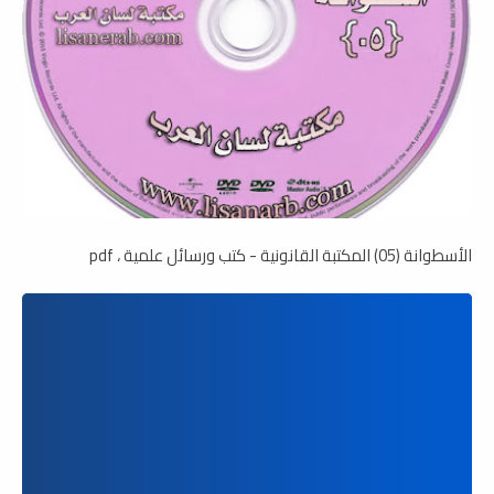
الأسطوانة (05) المكتبة القانونية - كتب ورسائل علمية ، pdf