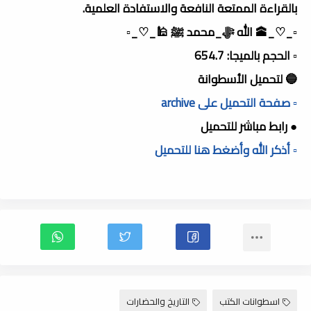
بالقراءة الممتعة النافعة والاستفادة العلمية.
▫️_♡_🕋 الله ﷻ_محمد ﷺ 🕌_♡_▫️
▫️ الحجم بالميجا: 654.7
🔵 لتحميل الأسطوانة
▫️ صفحة التحميل على archive
● رابط مباشر للتحميل
▫️ أذكر الله وأضغط هنا للتحميل
اسطوانات الكتب
التاريخ والحضارات