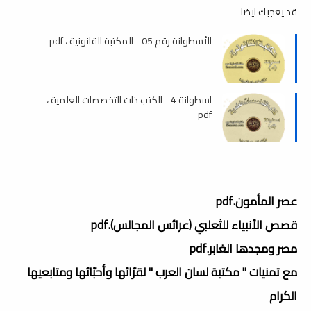
قد يعجبك ايضا
الأسطوانة رقم 05 - المكتبة القانونية ، pdf
اسطوانة 4 - الكتب ذات التخصصات العلمية ،
pdf
عصر المأمون.pdf
قصص الأنبياء للثعلبي (عرائس المجالس).pdf
مصر ومجدها الغابر.pdf
مع تمنيات " مكتبة لسان العرب " لقرّائها وأحبّائها ومتابعيها
الكرام