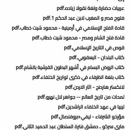
عربيات حضارة ولغة نقولا زياده.pdf
فتوح مصر و المغرب لابن عبد الحكم 1.pdf
قادة الفتح الإسلامي في أرمينية - محمود شيت خطاب.pdf
قادة فتح الشام ومصر - محمود شيت خطاب.pdf
قوص في التاريخ الإسلامي.pdf
كتاب البلدان - اليعقوبي.pdf
كتاب الروض البسام في أشهر البطون القرشية بالشام.pdf
كتاب بلغة الظرفاء في ذكرى تواريخ الخلفاء.pdf
لانكستر هاردنج - اثار الاردن.pdf
لمحات من تاريخ العالم -- جواهر لال نهرو.pdf
ليبيا في عهد الخلفاء الراشدين.pdf
مؤرخو الشرفاء - ليفي+بروفنصال.pdf
ماري سركو .. دمشق فترة السلطان عبد الحميد الثاني.pdf