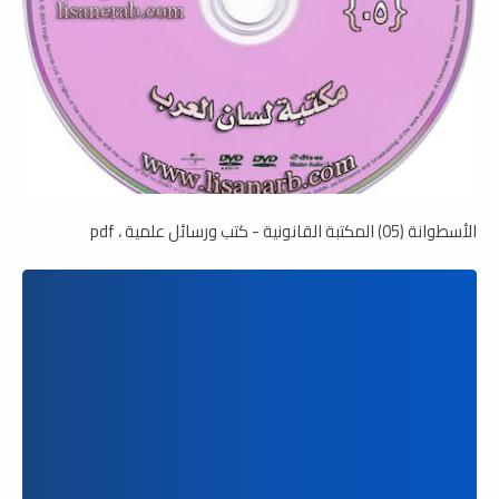
الأسطوانة (05) المكتبة القانونية - كتب ورسائل علمية ، pdf