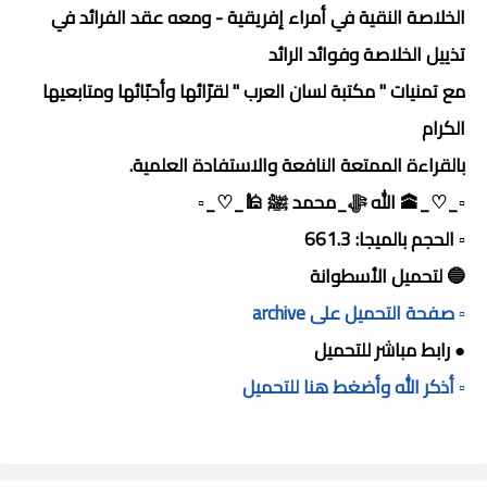
الخلاصة النقية في أمراء إفريقية - ومعه عقد الفرائد في
تذييل الخلاصة وفوائد الرائد
مع تمنيات " مكتبة لسان العرب " لقرّائها وأحبّائها ومتابعيها
الكرام
بالقراءة الممتعة النافعة والاستفادة العلمية.
▫️_♡_🕋 الله ﷻ_محمد ﷺ 🕌_♡_▫️
▫️ الحجم بالميجا: 661.3
🔵 لتحميل الأسطوانة
▫️ صفحة التحميل على archive
● رابط مباشر للتحميل
▫️ أذكر الله وأضغط هنا للتحميل