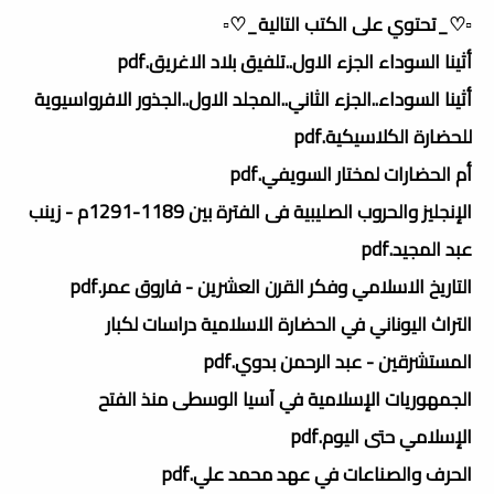
▫️♡_تحتوي على الكتب التالية_♡▫️
أثينا السوداء الجزء الاول..تلفيق بلاد الاغريق.pdf
أثينا السوداء..الجزء الثاني..المجلد الاول..الجذور الافرواسيوية
للحضارة الكلاسيكية.pdf
أم الحضارات لمختار السويفي.pdf
الإنجليز والحروب الصليبية فى الفترة بين 1189-1291م - زينب
عبد المجيد.pdf
التاريخ الاسلامي وفكر القرن العشرين - فاروق عمر.pdf
التراث اليوناني في الحضارة الاسلامية دراسات لكبار
المستشرقين - عبد الرحمن بدوي.pdf
الجمهوريات الإسلامية في آسيا الوسطى منذ الفتح
الإسلامي حتى اليوم.pdf
الحرف والصناعات في عهد محمد علي.pdf