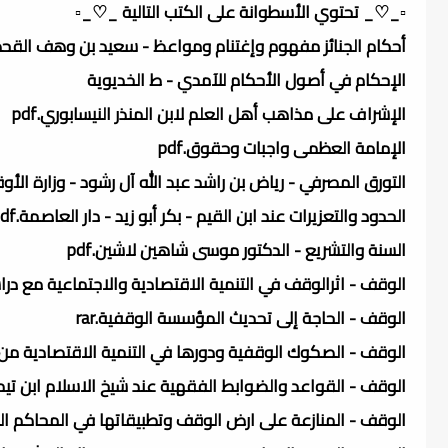
▫️_♡_ تحتوي الأسطوانة على الكتب التالية _♡_▫️
أحكام الجنائز مفهوم وإغتنام ومواعظ - سعيد بن وهف القحطان
الإحكام في أصول الأحكام للآمدي - ط الخديوية
الإشراف على مذاهب أهل العلم لابن المنذر النيسابوري.pdf
الإمامة العظمى واجبات وحقوق.pdf
التورق المصرفي - رياض بن راشد عبد الله آل رشود - وزارة الأوقا
الحدود والتعزيرات عند ابن القيم - بكر أبو زيد - دار العاصمة.pdf
السنة والتشريع - الدكتور موسى شاهين لاشين.pdf
الوقف - اثرالوقف في التنمية الاقتصادية والاجتماعية مع دراسة
الوقف - الحاجة إلى تحديث المؤسسة الوقفية.rar
الوقف - الصكوك الوقفية ودورها في التنمية الاقتصادية من خلال
الوقف - القواعد والضوابط الفقهية عند شيخ الاسلام ابن تيمية
الوقف - المنازعة على ارض الوقف وتطبيقاتها في المحاكم الشرع