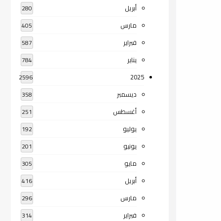
أبريل
280
مارس
405
فبراير
587
يناير
784
2025
2596
ديسمبر
358
أغسطس
251
يوليو
192
يونيو
201
مايو
305
أبريل
416
مارس
296
فبراير
314