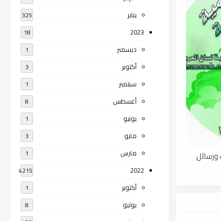
يناير
325
2023
18
ديسمبر
1
أكتوبر
3
سبتمبر
1
أغسطس
8
يونيو
1
مايو
3
مارس
1
 كتب ورسائل
2022
4215
أكتوبر
1
يوليو
8