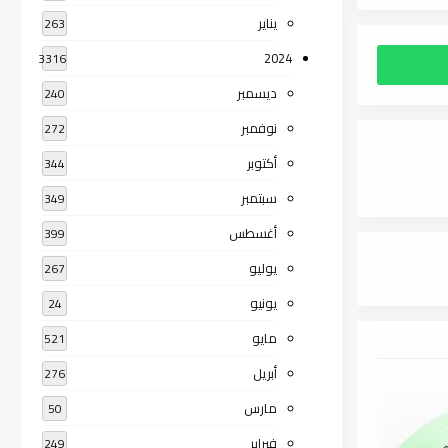
يناير
263
2024
3316
ديسمبر
240
نوفمبر
272
أكتوبر
344
سبتمبر
349
أغسطس
399
يوليو
267
يونيو
24
مايو
521
أبريل
276
مارس
50
فبراير
249