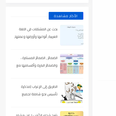
الأكثر مشاهدة
بحث عن المشتقات في اللغة
العربية, أنواعها وأوزانها وعملها,
مدعم بالأمثلة والصور , pdf
الضمائر , الضمائر المستترة ،
والضمائر البارزة وأقسامها مع
الشرح والتدريبات , شرح مبسط مع
الأمثلة وتحميل pdf
الطريق إلى الإعراب (مذكرة
تأسيس نحو شاملة لجميع
المراحل) , pdf
شرح شذور الذّهب لـ ابن هشام