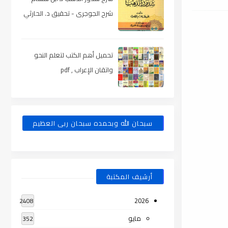
شرح الجوجرى - تحقيق د. الحارثي
، pdf
تحميل أهم الكتب لتعلم النحو
واتقان الإعراب , pdf
سبحان الله وبحمده سبحان ربى العظيم
أرشيف المكتبة
2026
2408
مايو
352