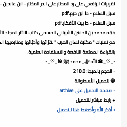
تقريرات الرافعي على رد المحتار على الدر المختار - ابن عابدين - دا
سبل السلام - ط ابن حزم.pdf
سبل السلام - ط بيت الأفكار.pdf
فقه محمد بن الحسن الشيباني المسمى كتاب الاثار المجلد الث
مع تمنيات " مكتبة لسان العرب " لقرّائها وأحبّائها ومتابعيها ال
بالقراءة الممتعة النافعة والاستفادة العلمية.
▫️_♡_🕋 الله ﷻ_محمد ﷺ 🕌_♡_▫️
▫️ الحجم بالميجا: 218.8
🔵 لتحميل الأسطوانة
▫️ صفحة التحميل على archive
● رابط مباشر للتحميل
▫️ أذكر الله وأضغط هنا للتحميل