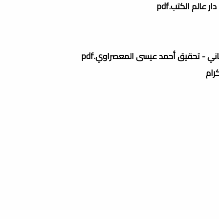
ر عالم الكتب.pdf
اني - تحقيق أحمد عيسى المعصراوي.pdf
كرام