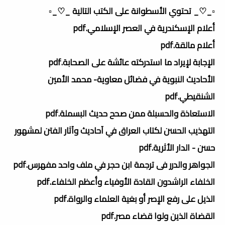
▫️_♡_ تحتوي الأسطوانة على الكتب التالية _♡_▫️
أعلام الإسكندرية في العصر الإسلامي.pdf
أعلام مالقة.pdf
الإجابة لإيراد ما استدركته عائشة على الصحابة.pdf
الأحاديث النبوية في فضائل معاوية- محمد الأمين
الشنقيطي.pdf
الاستعاذة والحسبلة ممن صحح حديث البسملة.pdf
التهذيب الحسن لكتاب العراق في آحاديث وآثار الفتن لمشهور
حسن - الدار الأثرية.pdf
الجواهر والدرر فى ترجمة ابن حجر في ملف واحد مفهرس.pdf
الخلفاء الراشدون القادة الأوفياء وأعظم الخلفاء.pdf
الذيل على رفع الإصر أو بغية العلماء والرواة.pdf
القضاة الذين ولوا قضاء مصر.pdf