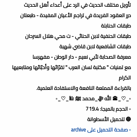
تأويل مختلف الحديث في الرد على أعداء أهل الحديث
درر العقود الفريدة في تراجم الأعيان المفيدة - طبعتان
طبقات الحنابلة
طبقات الحنفية لابن الحنائي - ت محي هلال السرحان
طبقات الشافعية لابن قاضي شهبة
معرفة الصحابة لأبي نعيم - دار الوطن - مفهرسا
مع تمنيات " مكتبة لسان العرب " لقرّائها وأحبّائها ومتابعيها
الكرام
بالقراءة الممتعة النافعة والاستفادة العلمية.
▫️_♡_🕋 الله ﷻ_محمد ﷺ 🕌_♡_▫️
▫️ الحجم بالميجا: 719.4
🔵 لتحميل الأسطوانة
▫️ صفحة التحميل على archive