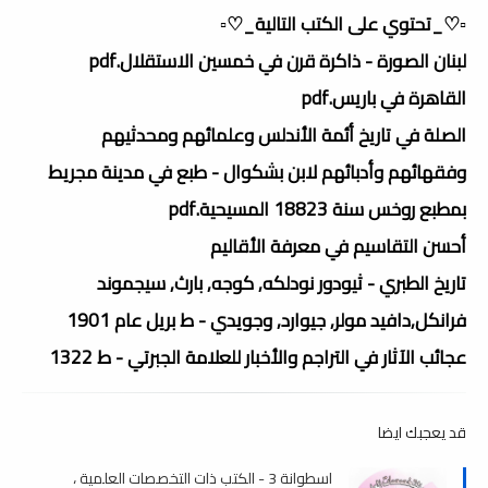
▫️♡_تحتوي على الكتب التالية_♡▫️
لبنان الصورة - ذاكرة قرن في خمسين الاستقلال.pdf
القاهرة في باريس.pdf
الصلة في تاريخ أئمة الأندلس وعلمائهم ومحدثيهم
وفقهائهم وأدبائهم لابن بشكوال - طبع في مدينة مجريط
بمطبع روخس سنة 18823 المسيحية.pdf
أحسن التقاسيم في معرفة الأقاليم
تاريخ الطبري - ثيودور نودلكه, كوجه, بارث, سيجموند
فرانكل,دافيد مولر, جيوارد, وجويدي - ط بريل عام 1901
عجائب الآثار في التراجم والأخبار للعلامة الجبرتي - ط 1322
قد يعجبك ايضا
اسطوانة 3 - الكتب ذات التخصصات العلمية ،