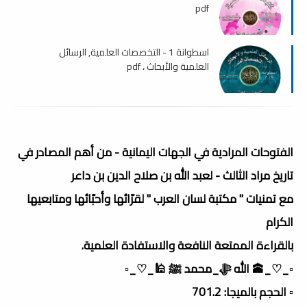
pdf
اسطوانة 1 - التخصصات العلمية, الرسائل
العلمية والأبحاث ، pdf
الفتوحات المرادية في الجهات اليمانية - من أهم المصادر في
تاريخ مراد الثالث - لعبد الله بن صلاح الدين بن داعر
مع تمنيات " مكتبة لسان العرب " لقرّائها وأحبّائها ومتابعيها
الكرام
بالقراءة الممتعة النافعة والاستفادة العلمية.
▫️_♡_🕋 الله ﷻ_محمد ﷺ 🕌_♡_▫️
▫️ الحجم بالميجا: 701.2