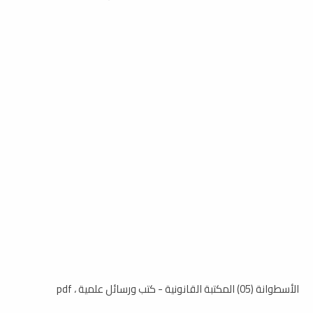
الأسطوانة (05) المكتبة القانونية - كتب ورسائل علمية ، pdf