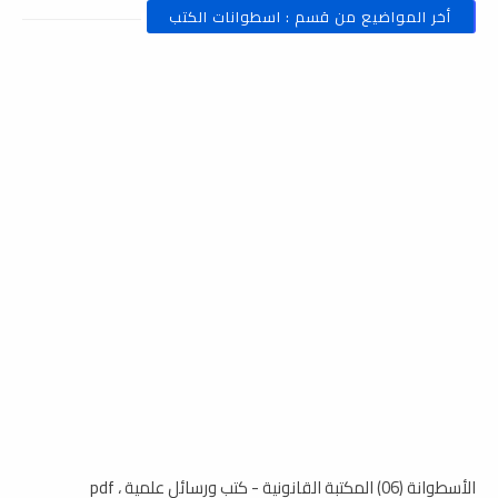
أخر المواضيع من قسم : اسطوانات الكتب
الأسطوانة (06) المكتبة القانونية - كتب ورسائل علمية ، pdf