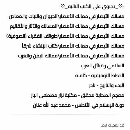
▫️♡_تحتوي على الكتب التالية_♡▫️
مسالك الأبصار في ممالك الأمصار\الحيوان والنبات والمعادن
مسالك الأبصار في ممالك الأمصار\المسالك والآثار والأقاليم
مسالك الأبصار في ممالك الأمصار\طوائف الفقراء (الصوفية)ِ
مسالك الأبصار في ممالك الأمصار\كتاب الإنشاء شرقاً
مسالك الأبصار في ممالك الأمصار\ممالك اليمن والغرب
السلامي وقبائل العرب
الخطط التوفيقية - كاملة
البدء والتاريخ - نادر
معجم الصحابة محقق - مكتبة نزار مصطفى الباز
دولة الإسلام في الأندلس - محمد عبد الله عنان
قد يعجبك ايضا