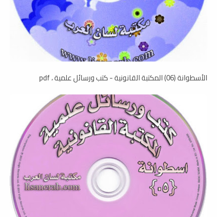
الأسطوانة (06) المكتبة القانونية - كتب ورسائل علمية ، pdf