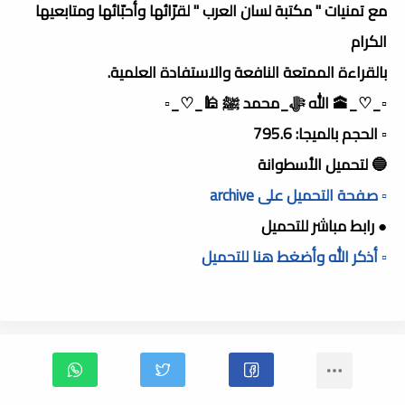
مع تمنيات " مكتبة لسان العرب " لقرّائها وأحبّائها ومتابعيها
الكرام
بالقراءة الممتعة النافعة والاستفادة العلمية.
▫️_♡_🕋 الله ﷻ_محمد ﷺ 🕌_♡_▫️
▫️ الحجم بالميجا: 795.6
🔵 لتحميل الأسطوانة
▫️ صفحة التحميل على archive
● رابط مباشر للتحميل
▫️ أذكر الله وأضغط هنا للتحميل