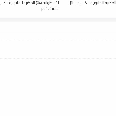
أسطوانة (05) المكتبة القانونية - كتب ورسائل
الأسطوانة (04) المكتبة القانونية -
علمية ، pdf