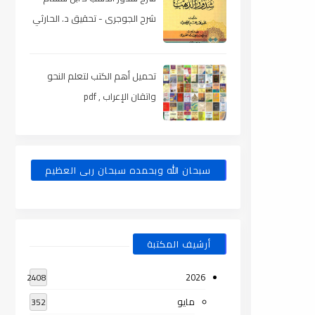
شرح الجوجرى - تحقيق د. الحارثي
، pdf
تحميل أهم الكتب لتعلم النحو
واتقان الإعراب , pdf
سبحان الله وبحمده سبحان ربى العظيم
أرشيف المكتبة
2026
2408
مايو
352