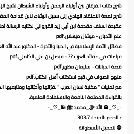
شرح كتاب الفرقان بين أولياء الرحمن وأولياء الشيطان لشيخ الإسلا
شرح لمعة الاعتقاد الهادي إلى سبيل الرشاد، لابن قدامة المقدس
عقيدة السلف مقدمة ابن أبي زيد القيرواني لكتابه الرسالة (ط. ا
علم الأديان - ميشال ميسلان.pdf
فضائل الأمة الإسلامية في الدنيا والآخرة - الدكتور عبد الله العبا
قراءات في عقائد الغرب ?? - فيصل بن علي الكاملي.pdf
قصة الديانات - سليمان مظهر.pdf
منهج الصواب في قبح استكتاب أهل الكتاب.pdf
مع تمنيات " مكتبة لسان العرب " لقرّائها وأحبّائها ومتابعيها ال
بالقراءة الممتعة النافعة والاستفادة العلمية.
▫️_♡_🕋 الله ﷻ_محمد ﷺ 🕌_♡_▫️
▫️ الحجم بالميجا: 303.7
🔵 لتحميل الأسطوانة