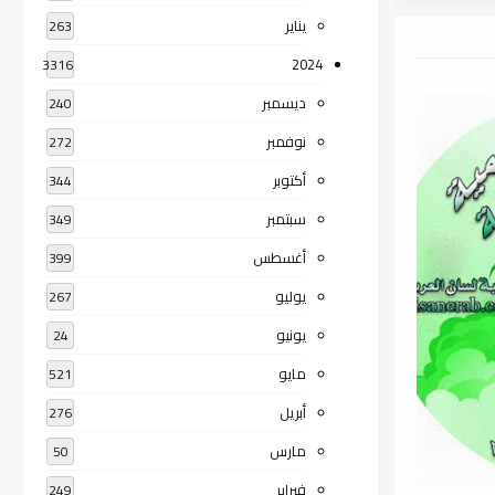
يناير
263
2024
3316
ديسمبر
240
نوفمبر
272
أكتوبر
344
سبتمبر
349
أغسطس
399
يوليو
267
يونيو
24
مايو
521
أبريل
276
مارس
50
فبراير
249