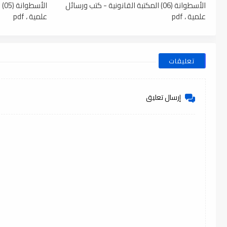
الأسطوانة (06) المكتبة القانونية - كتب ورسائل
ال
علمية ، pdf
علمية ، pdf
تعليقات
إرسال تعليق