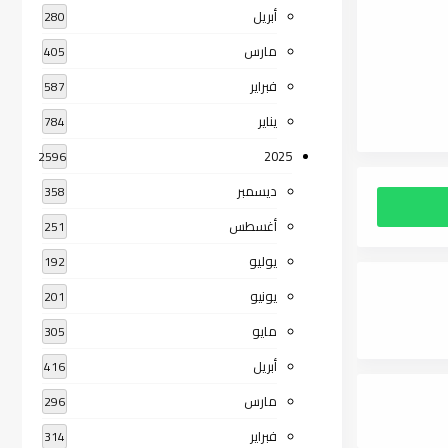
أبريل
280
مارس
405
فبراير
587
يناير
784
2025
2596
ديسمبر
358
أغسطس
251
يوليو
192
يونيو
201
مايو
305
أبريل
416
مارس
296
فبراير
314