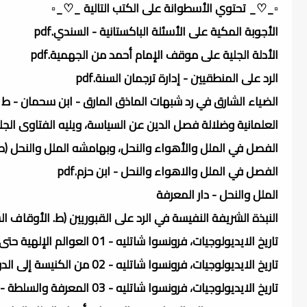
▫️_♡_ تحتوي الأسطوانة على الكتب التالية _♡_▫️
الأجوبة المكية على الأسئلة الباكستانية - السندي.pdf
الأدلة الجلية على موقف الإمام أحمد من الجهمية.pdf
الرد على المنطقيين - إدارة ترجمان السنة.pdf
الضياء الشارق في رد شبهات الماذق المارق - ابن سحمان - ط رئاس
العلمانية وضلالة فصل الدين عن السياسة، ويليه الفتاوى الجلية 
الفصل في الملل والأهواء والنحل، وبهامشه الملل والنحل (ط
الفصل في الملل والاهواء والنحل - ابن حزم.pdf
الملل والنحل - دار المعرفة
النبذة الشريفة النفيسة في الرد على القبوريين (ط. الأوقاف السع
تاريخ الايديولوجيات، فرونسوا شاتليه - 01 العوالم الإلهية حتى القرن الثامن.pdf
تاريخ الايديولوجيات، فرونسوا شاتليه - 02 من الكنيسة إلى الدولة - من القرن التاسع إلى القرن السابع عشر.pdf
تاريخ الايديولوجيات، فرونسوا شاتليه - 03 المعرفة والسلطة - من القرن الثامن عشر إلى العشرين.pdf