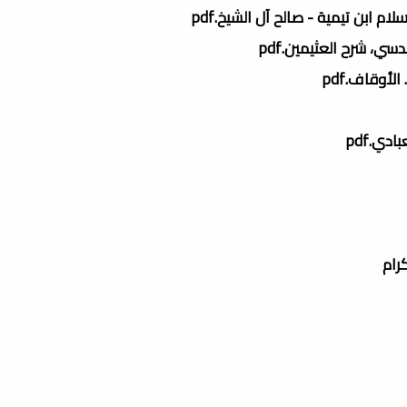
م ابن تيمية - صالح آل الشيخ.pdf
ي، شرح العثيمين.pdf
لأوقاف.pdf
دي.pdf
كرام