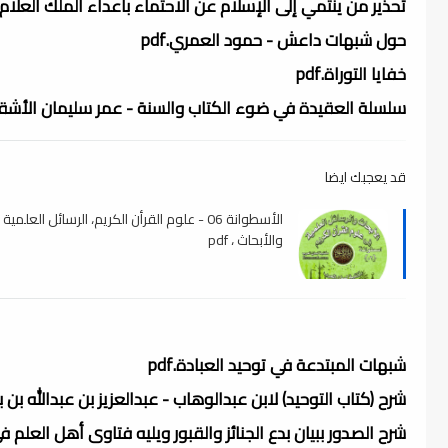
تحذير من ينتمي إلى الإسلام عن الاحتماء بأعداء الملك العلام.pdf
حول شبهات داعش - حمود العمري.pdf
خفايا التوراة.pdf
سلسلة العقيدة في ضوء الكتاب والسنة - عمر سليمان الأشق
قد يعجبك ايضا
الأسطوانة 06 - علوم القرأن الكريم، الرسائل العلمية
والأبحاث ، pdf
شبهات المبتدعة في توحيد العبادة.pdf
شرح (كتاب التوحيد) لابن عبدالوهاب - عبدالعزيز بن عبدالله بن با
شرح الصدور ببيان بدع الجنائز والقبور ويليه فتاوى أهل العلم في أ