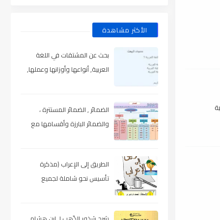
الأكثر مشاهدة
بحث عن المشتقات في اللغة
العربية, أنواعها وأوزانها وعملها,
مدعم بالأمثلة والصور , pdf
ية
الضمائر , الضمائر المستترة ،
والضمائر البارزة وأقسامها مع
الشرح والتدريبات , شرح مبسط مع
الأمثلة وتحميل pdf
الطريق إلى الإعراب (مذكرة
تأسيس نحو شاملة لجميع
المراحل) , pdf
شرح شذور الذّهب لـ ابن هشام