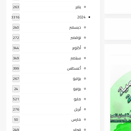
يناير
263
2024
3316
ديسمبر
240
نوفمبر
272
أكتوبر
344
سبتمبر
349
أغسطس
399
يوليو
267
يونيو
24
مايو
521
أبريل
276
مارس
50
فبراير
249