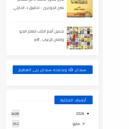
شرح الجوجرى - تحقيق د. الحارثي
، pdf
تحميل أهم الكتب لتعلم النحو
واتقان الإعراب , pdf
سبحان الله وبحمده سبحان ربى العظيم
أرشيف المكتبة
2026
2408
مايو
352