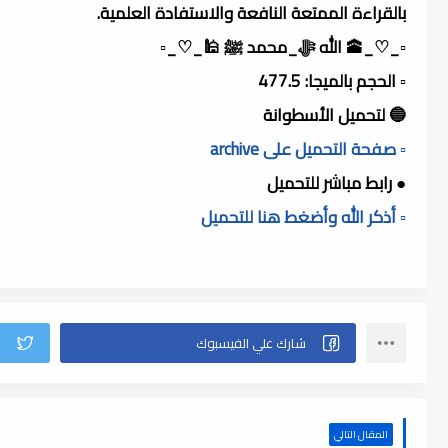
بالقراءة الممتعة النافعة والاستفادة العلمية.
▫️_♡_🕋 الله ﷻ_محمد ﷺ 🕌_♡_▫️
▫️ الحجم بالميجا: 477.5
🔵 لتحميل الأسطوانة
▫️ صفحة التحميل على archive
● رابط مباشر للتحميل
▫️ أذكر الله وأضغط هنا للتحميل
المقال التالي