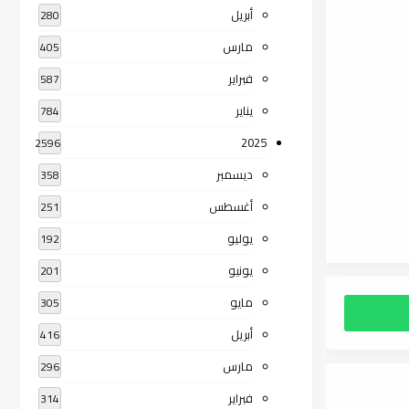
أبريل
280
مارس
405
فبراير
587
يناير
784
2025
2596
ديسمبر
358
أغسطس
251
يوليو
192
يونيو
201
مايو
305
أبريل
416
مارس
296
فبراير
314