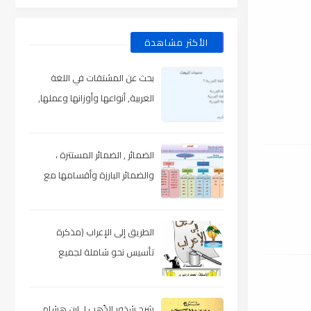
الأكثر مشاهدة
بحث عن المشتقات في اللغة
العربية, أنواعها وأوزانها وعملها,
مدعم بالأمثلة والصور , pdf
الضمائر , الضمائر المستترة ،
والضمائر البارزة وأقسامها مع
الشرح والتدريبات , شرح مبسط مع
الأمثلة وتحميل pdf
الطريق إلى الإعراب (مذكرة
تأسيس نحو شاملة لجميع
المراحل) , pdf
شرح شذور الذّهب لـ ابن هشام