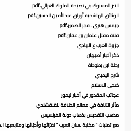
التبر المسبوك في نصيحة الملوك الغزالي.pdf
الوثائق الهاشمية أوراق عبدالله بن الحسين.pdf
جيمس هنرى ـ فجر الضمير.pdf
فتنة مقتل عثمان بن عفان.pdf
جزيرة العرب ع الهادي
ذكر أخبار أصبهان
رحلة ابن بطوطة
شرح اليميني
ضحى الاسلام
عجائب المقدور في أخبار تيمور
مآثر الآنافة في معالم الخلافة للقلقشندي
مذهب التقديس بذهاب دولة الفرنسيس
مع تمنيات " مكتبة لسان العرب " لقرّائها وأحبّائها ومتابعيها ال