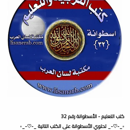
كتب التعليم - الأسطوانة رقم 32
▫️_-♡-_ تحتوي الأسطوانة على الكتب التالية _-♡-_▫️