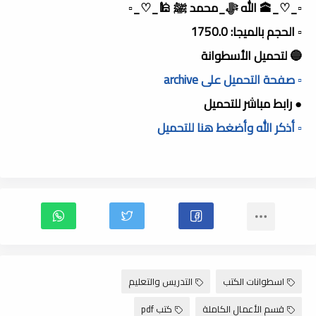
▫️_♡_🕋 الله ﷻ_محمد ﷺ 🕌_♡_▫️
▫️ الحجم بالميجا: 1750.0
🔵 لتحميل الأسطوانة
▫️ صفحة التحميل على archive
● رابط مباشر للتحميل
▫️ أذكر الله وأضغط هنا للتحميل
اسطوانات الكتب
التدريس والتعليم
قسم الأعمال الكاملة
كتب pdf