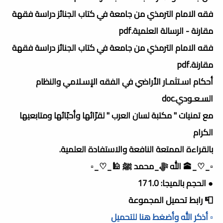
فقه الامام الترمذي من جامعة في كتاب الجنائز دراسة فقهة
مقارنة - الرسالة العلمية.pdf
فقه الامام الترمذي من جامعة في كتاب الجنائز دراسة فقهة
مقارنة.pdf
أحكام اسـتثمـار الأراضي في الفقه الإسـلامي والنظام
السـعـودي.doc
مع تمنيات " مكتبة لسان العرب " لقرّائها وأحبّائها ومتابعيها
الكرام
بالقراءة الممتعة النافعة والاستفادة العلمية.
▫️_♡_🕋 الله ﷻ_محمد ﷺ 🕌_♡_▫️
● الحجم بالميجا: 171.0
📮 رابط تحميل المجموعة
▫️ أذكر الله وأضغط هنا للتحميل