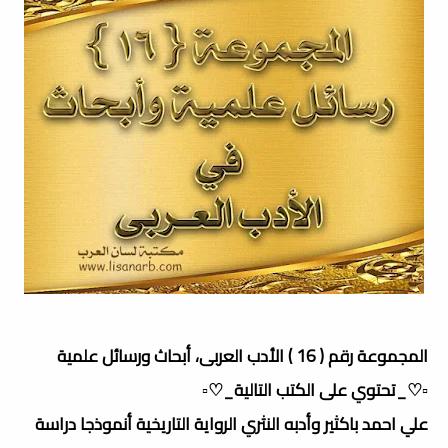
المجموعة رقم ( 16 ) الأدب العربى، أبحاث ورسائل علمية
▫️♡_تحتوي على الكتب التالية_♡▫️
علي احمد باكثير وأدبه النثري الرواية التاريخية أنموذجا دراسة