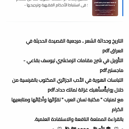
؛ في استنباط الأحكام الفقهية وترجيحها -
ماجستير , pdf
التاريخ وحداثة الشعر .. مرجعية القصيدة الحديثة في
العراق.pdf
التأويل في شرح مقامات الزمخشري ليوسف بقاعي -
ماجستير.pdf
التباسات الھویة في الأدب الجزائري المكتوب بالفرنسیة من
خلال روایةًّسأھبك غزالة لمالك حداد.pdf
مع تمنيات " مكتبة لسان العرب " لقرّائها وأحبّائها ومتابعيها
الكرام
بالقراءة الممتعة النافعة والاستفادة العلمية.
▫️_♡_🕋 الله ﷻ_محمد ﷺ 🕌_♡_▫️