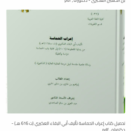
بن الحسين العكبرى - دكتوراه , pdf
تحميل كتاب إعراب الحماسة تأليف أبي البقاء العكيري (ت 616 هـ) -
دكتوراه , pdf