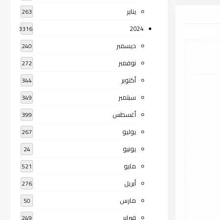
يناير
263
2024
3316
ديسمبر
240
نوفمبر
272
أكتوبر
344
سبتمبر
349
أغسطس
399
يوليو
267
يونيو
24
مايو
521
أبريل
276
مارس
50
فبراير
249