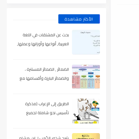
الأكثر مشاهدة
بحث عن المشتقات في اللغة
العربية, أنواعها وأوزانها وعملها,
مدعم بالأمثلة والصور , pdf
الضمائر , الضمائر المستترة ،
والضمائر البارزة وأقسامها مع
الشرح والتدريبات , شرح مبسط مع
الأمثلة وتحميل pdf
الطريق إلى الإعراب (مذكرة
تأسيس نحو شاملة لجميع
المراحل) , pdf
شرح شذور الذّهب لـ ابن هشام