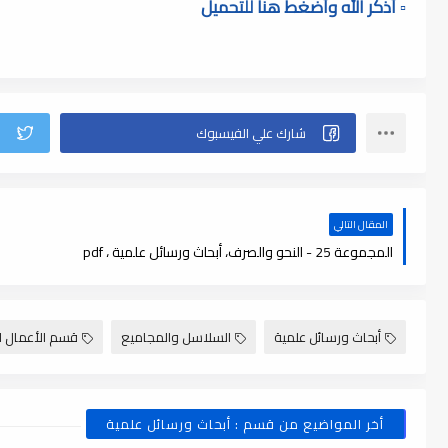
▫️ أذكر الله وأضغط هنا للتحميل
المقال التالي
المجموعة 25 - النحو والصرف، أبحاث ورسائل علمية ، pdf
أبحاث ورسائل علمية
السلاسل والمجاميع
قسم الأعمال ا
أخر المواضيع من قسم : أبحاث ورسائل علمية