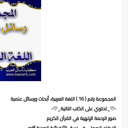
المجموعة رقم ( 16 ) اللغة العربية، أبحاث ورسائل علمية
▫️♡_تحتوي على الكتب التالية_♡▫️
صور الرحمة الإلهية في القرآن الكريم
الإيقاع الصوتي في نسق الألفبائية العربية.pdf