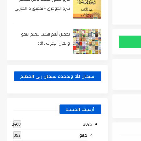
شرح الجوجرى - تحقيق د. الحارثي
، pdf
تحميل أهم الكتب لتعلم النحو
واتقان الإعراب , pdf
سبحان الله وبحمده سبحان ربى العظيم
أرشيف المكتبة
2026
2408
مايو
352