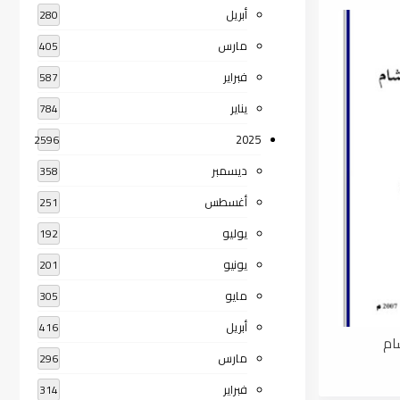
أبريل
280
مارس
405
فبراير
587
يناير
784
2025
2596
ديسمبر
358
أغسطس
251
يوليو
192
يونيو
201
مايو
305
أبريل
416
ام
مارس
296
فبراير
314