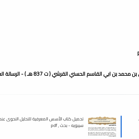
القاسم الحسني القرشي ( ت 837 هـ ) - الرسالة العلمية.pdf
تحميل كتاب الأسس المعرفية للتحليل النحوى عند
سيبويه - بحث , pdf