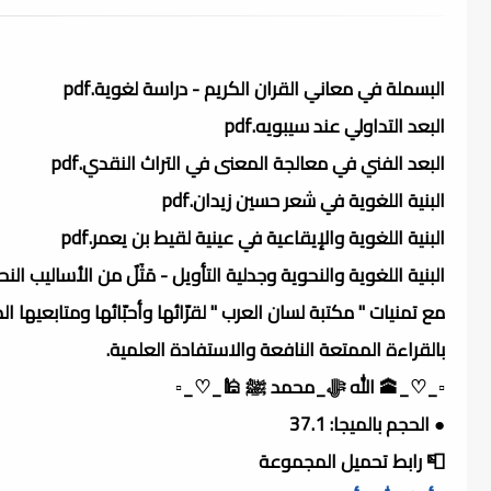
البسملة في معاني القران الكريم - دراسة لغوية.pdf
البعد التداولي عند سيبويه.pdf
البعد الفني في معالجة المعنى في التراث النقدي.pdf
البنية اللغوية في شعر حسين زيدان.pdf
البنية اللغوية والإيقاعية في عينية لقيط بن يعمر.pdf
البنية اللغوية والنحوية وجدلية التأويل - مَثَلٌ من الأساليب الن
مع تمنيات " مكتبة لسان العرب " لقرّائها وأحبّائها ومتابعيها ال
بالقراءة الممتعة النافعة والاستفادة العلمية.
▫️_♡_🕋 الله ﷻ_محمد ﷺ 🕌_♡_▫️
● الحجم بالميجا: 37.1
📮 رابط تحميل المجموعة