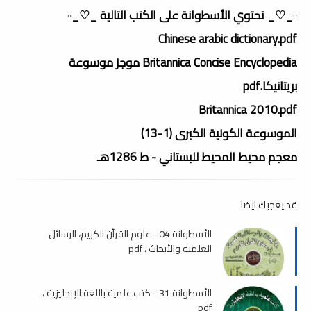
▫️_♡_ تحتوي الأسطوانة على الكتب التالية _♡_▫️
Chinese arabic dictionary.pdf
Britannica Concise Encyclopedia موجز موسوعة
بريتانيكا.pdf
Britannica 2010.pdf
الموسوعة الكونية الكبرى (1-13)
معجم محيط المحيط للبستاني - ط 1286هـ
قد يعجبك ايضا
الأسطوانة 04 - علوم القرأن الكريم، الرسائل
العلمية والأبحاث ، pdf
الأسطوانة 31 - كتب علمية باللغة الإنجليزية ،
pdf