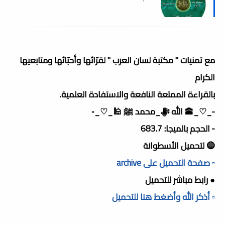
مع تمنيات " مكتبة لسان العرب " لقرّائها وأحبّائها ومتابعيها
الكرام
بالقراءة الممتعة النافعة والاستفادة العلمية.
▫️_♡_🕋 الله ﷻ_محمد ﷺ 🕌_♡_▫️
▫️ الحجم بالميجا: 683.7
🔵 لتحميل الأسطوانة
▫️ صفحة التحميل على archive
● رابط مباشر للتحميل
▫️ أذكر الله وأضغط هنا للتحميل