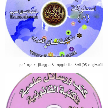
الأسطوانة (06) المكتبة القانونية - كتب ورسائل علمية ، pdf