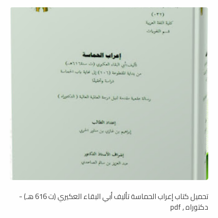
تحميل كتاب إعراب الحماسة تأليف أبي البقاء العكيري (ت 616 هـ) -
دكتوراه , pdf