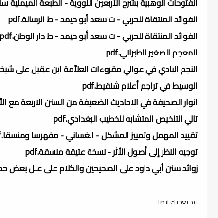
الفتوحات الوهبية بشرح الأربعين النووية - الطبعة الميمنية سنة 1316.f
الفوائد المنتقاة للحربي - ت سعد أبو حيمد - ط الرسالة.pdf
الفوائد المنتقاة للحربي - ت سعد أبو حيمد - ط دار الوطن.pdf
المعجم الصغير للطبراني.pdf
النجم البادي في عوالي مقروءات العلاّمة ابن عقيل على شيخه ال
الوسيط في تراجم أعلام شنقيط.pdf
انوار الصحيفة في الاحاديث الضعيفة من السنن الاربعة مع الأدلة.
تالي التلخيص المتشابه للخطيب البغدادي.pdf
تقييد المهمل وتمييز المشكل - الغساني - مفهرسا ومنسقا.pdf
توجيه النظر إلى أصول الأثر - نسخة عتيقة منسقة.pdf
زوائد سنن أبي داود على الصحيحين والكلام على علل بعض حديثه 
قد يعجبك ايضا