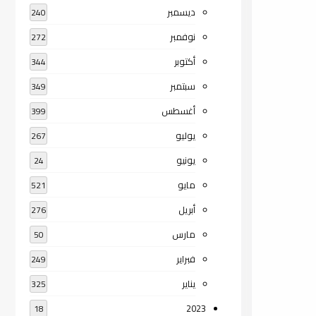
ديسمبر
240
نوفمبر
272
أكتوبر
344
سبتمبر
349
أغسطس
399
يوليو
267
يونيو
24
مايو
521
أبريل
276
مارس
50
فبراير
249
يناير
325
2023
18