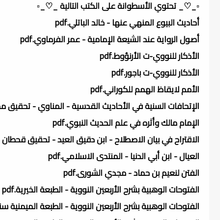
▫️_♡_ تحتوي الأسطوانة على الكتب التالية _♡_▫️
أحاديث البيوع المنهي عنها - خالد الباتلي.pdf
أصول الرواية عند الشيعة الإمامية - عمر الفرماوي.pdf
الأذكار للنووي-ت الأرنؤوط.pdf
الأذكار للنووي-ت باجور.pdf
الأمم لايقاظ الهمم للكوراني.pdf
الإتحافات السنية في الأحاديث القدسية - المناوي - تحقيق محم
الإمام مالك وأثره في علم الحديث النبوي.pdf
الاقتراح في بيان الاصطلاح - ابن دقيق العيد - تحقيق قحطان الد
العيال - ابن أبي الدنيا - المنتدى الاسلامي.pdf
الفتن لنعيم بن حماد - مجدي الشورى.pdf
الفتوحات الوهبية بشرح الأربعين النووية - الطبعة الخيرية.pdf
الفتوحات الوهبية بشرح الأربعين النووية - الطبعة الميمنية سنة 1310.f