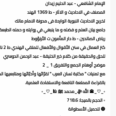
الإمام الشافعي - عبد الحليم زيدان
المصنف في الاحاديث و الاثار - ط 1369 الهند
تخريج الاحاديث النبوية الواردة فى مدونة الامام مالك
جامع بيان العلم و فضله و ما ينبغي في روايته و حمله الطبعة 
رياض الصالحين - ط دار المأمون ت الأرنؤوط
كنز العمال في سنن الأقوال والأفعال للمتقي الهندي ط 2 ناقص
للحق والحقيقة من كلام خير الخليقة - عبد الرحمن الدوسري
موضح أوهام الجمع والتفريق 1 _ 2
مع تمنيات " مكتبة لسان العرب " لقرّائها وأحبّائها ومتابعيها ال
بالقراءة الممتعة النافعة والاستفادة العلمية.
▫️_♡_🕋 الله ﷻ_محمد ﷺ 🕌_♡_▫️
▫️ الحجم بالميجا: 718.6
🔵 لتحميل الأسطوانة