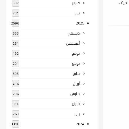
 علمية ،
فبراير
587
يناير
784
2025
2596
ديسمبر
358
أغسطس
251
يوليو
192
يونيو
201
مايو
305
أبريل
416
مارس
296
فبراير
314
يناير
263
2024
3316