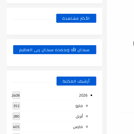
الأكثر مشاهدة
سبحان الله وبحمده سبحان ربى العظيم
أرشيف المكتبة
2026
2408
مايو
352
أبريل
280
مارس
405