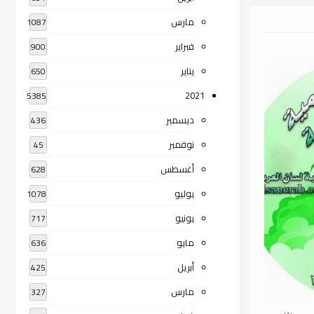
مارس
1087
فبراير
900
يناير
650
2021
5385
ديسمبر
436
نوفمبر
45
أغسطس
628
يوليو
1078
يونيو
717
مايو
636
أبريل
425
مارس
327