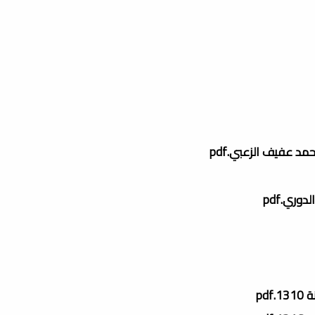
د عفيف الزعبي.pdf
وري.pdf
pd