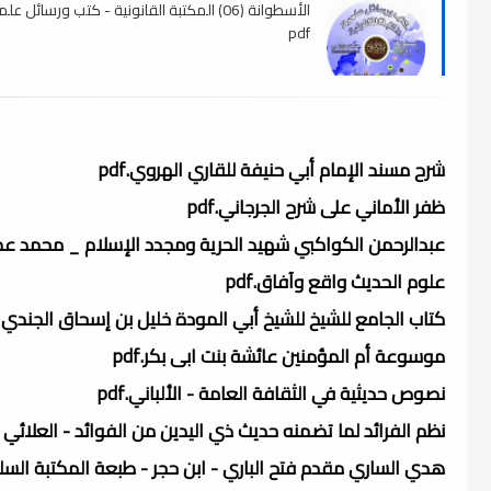
الأسطوانة (06) المكتبة القانونية - كتب ورسائل علم
pdf
شرح مسند الإمام أبي حنيفة للقاري الهروي.pdf
ظفر الأماني على شرح الجرجاني.pdf
عبدالرحمن الكواكبي شهيد الحرية ومجدد الإسلام _ محمد عمارة
علوم الحديث واقع وآفاق.pdf
كتاب الجامع للشيخ للشيخ أبي المودة خليل بن إسحاق الجندي الم
موسوعة أم المؤمنين عائشة بنت ابى بكر.pdf
نصوص حديثية في الثقافة العامة - الألباني.pdf
نظم الفرائد لما تضمنه حديث ذي اليدين من الفوائد - العلائي ت 761 - تحقيق كامل شطيب الراوي.
هدي الساري مقدم فتح الباري - ابن حجر - طبعة المكتبة السلفية