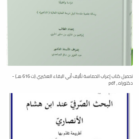
تحميل كتاب إعراب الحماسة تأليف أبي البقاء العكيري (ت 616 هـ) -
دكتوراه , pdf