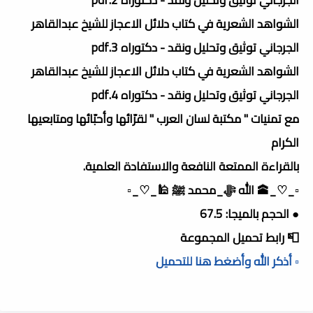
الشواهد الشعرية في كتاب دلائل الاعجاز للشيخ عبدالقاهر
الجرجاني توثيق وتحليل ونقد - دكتوراه 3.pdf
الشواهد الشعرية في كتاب دلائل الاعجاز للشيخ عبدالقاهر
الجرجاني توثيق وتحليل ونقد - دكتوراه 4.pdf
مع تمنيات " مكتبة لسان العرب " لقرّائها وأحبّائها ومتابعيها
الكرام
بالقراءة الممتعة النافعة والاستفادة العلمية.
▫️_♡_🕋 الله ﷻ_محمد ﷺ 🕌_♡_▫️
● الحجم بالميجا: 67.5
📮 رابط تحميل المجموعة
▫️ أذكر الله وأضغط هنا للتحميل