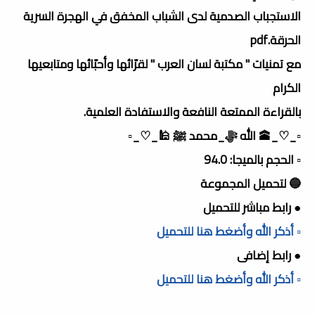
الاستجباب الصدمية لدى الشباب المخفق في الهجرة السرية
الحرقة.pdf
مع تمنيات " مكتبة لسان العرب " لقرّائها وأحبّائها ومتابعيها
الكرام
بالقراءة الممتعة النافعة والاستفادة العلمية.
▫️_♡_🕋 الله ﷻ_محمد ﷺ 🕌_♡_▫️
▫️ الحجم بالميجا: 94.0
🔵 لتحميل المجموعة
● رابط مباشر للتحميل
▫️ أذكر الله وأضغط هنا للتحميل
● رابط إضافى
▫️ أذكر الله وأضغط هنا للتحميل