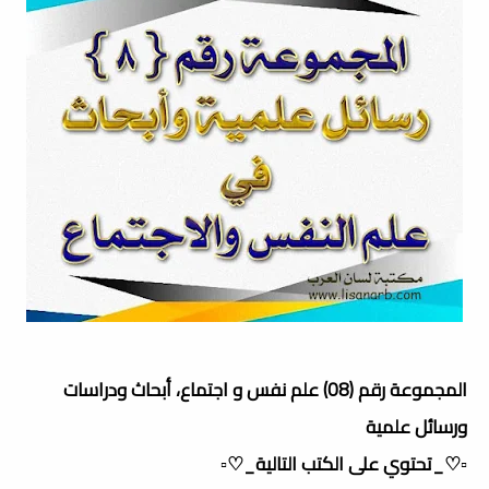
المجموعة رقم (08) علم نفس و اجتماع، أبحاث ودراسات
ورسائل علمية
▫️♡_تحتوي على الكتب التالية_♡▫️