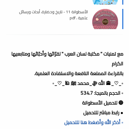
الأسطوانة 11 - تاريخ وحضارة، أبحاث ورسائل
علمية ، pdf
مع تمنيات " مكتبة لسان العرب " لقرّائها وأحبّائها ومتابعيها
الكرام
بالقراءة الممتعة النافعة والاستفادة العلمية.
▫️_♡_🕋 الله ﷻ_محمد ﷺ 🕌_♡_▫️
▫️ الحجم بالميجا: 534.7
🔵 لتحميل الأسطوانة
● رابط مباشر للتحميل
▫️ أذكر الله وأضغط هنا للتحميل