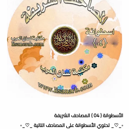
الأسطوانة ( 04 ) المصاحف الشريفة
▫️_♡_ تحتوي الأسطوانة على المصاحف التالية _♡_▫️