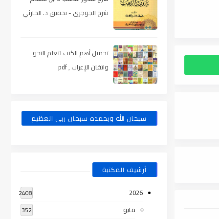
شرح الجوجرى - تحقيق د. الحارثي
، pdf
تحميل أهم الكتب لتعلم النحو
واتقان الإعراب , pdf
سبحان الله وبحمده سبحان ربى العظيم
أرشيف المكتبة
2026
2408
مايو
352