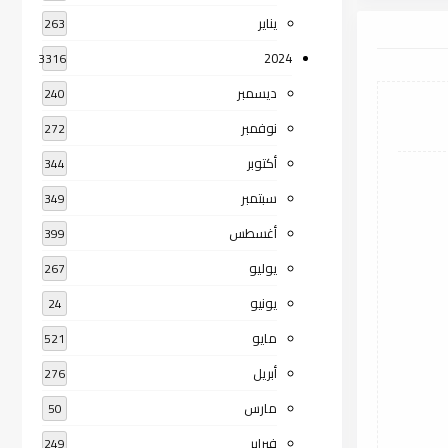
يناير
263
2024
3316
ديسمبر
240
نوفمبر
272
أكتوبر
344
سبتمبر
349
أغسطس
399
يوليو
267
يونيو
24
مايو
521
أبريل
276
مارس
50
فبراير
249