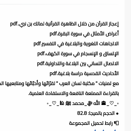
إعجاز القرآن من خلال الظاهرة القرآنية لمالك بن نبي..pdf
أغراض الأمثال في سورة البقرة.pdf
الاتجاهات اللغوية والبلاغية في التفسير.pdf
الإتساق و الإنسجام في سورة الكهف.pdf
الاتصال اللساني بين البلاغة والتداولية.pdf
الأحاديث القدسية دراسة بلاغية.pdf
مع تمنيات " مكتبة لسان العرب " لقرّائها وأحبّائها ومتابعيها ال
بالقراءة الممتعة النافعة والاستفادة العلمية.
▫️_♡_🕋 الله ﷻ_محمد ﷺ 🕌_♡_▫️
● الحجم بالميجا: 82.8
📮 رابط تحميل المجموعة