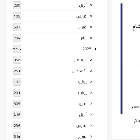
أبريل
280
مارس
405
فبراير
587
يناير
784
2025
2596
ديسمبر
358
أغسطس
251
يوليو
192
يونيو
201
مايو
305
أبريل
416
ام
مارس
296
فبراير
314