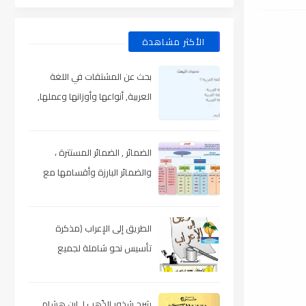
الأكثر مشاهدة
بحث عن المشتقات في اللغة
العربية, أنواعها وأوزانها وعملها,
مدعم بالأمثلة والصور , pdf
الضمائر , الضمائر المستترة ،
والضمائر البارزة وأقسامها مع
الشرح والتدريبات , شرح مبسط مع
الأمثلة وتحميل pdf
الطريق إلى الإعراب (مذكرة
تأسيس نحو شاملة لجميع
المراحل) , pdf
شرح شذور الذّهب لـ ابن هشام