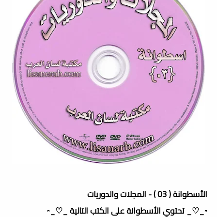
الأسطوانة ( 03 ) - المجلات والدوريات
▫️_♡_ تحتوي الأسطوانة على الكتب التالية _♡_▫️