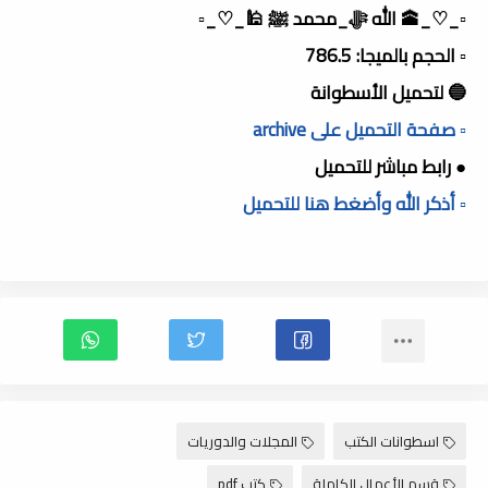
▫️_♡_🕋 الله ﷻ_محمد ﷺ 🕌_♡_▫️
▫️ الحجم بالميجا: 786.5
🔵 لتحميل الأسطوانة
▫️ صفحة التحميل على archive
● رابط مباشر للتحميل
▫️ أذكر الله وأضغط هنا للتحميل
اسطوانات الكتب
المجلات والدوريات
قسم الأعمال الكاملة
كتب pdf