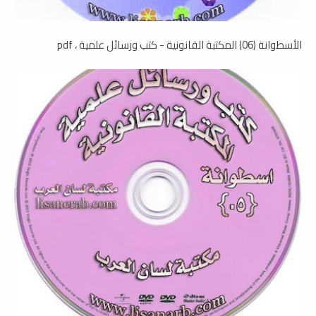
الأسطوانة (06) المكتبة القانونية - كتب ورسائل علمية ، pdf