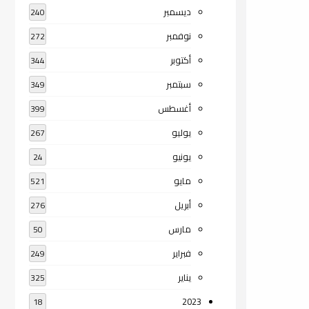
ديسمبر
240
نوفمبر
272
أكتوبر
344
سبتمبر
349
أغسطس
399
يوليو
267
يونيو
24
مايو
521
أبريل
276
مارس
50
فبراير
249
يناير
325
2023
18