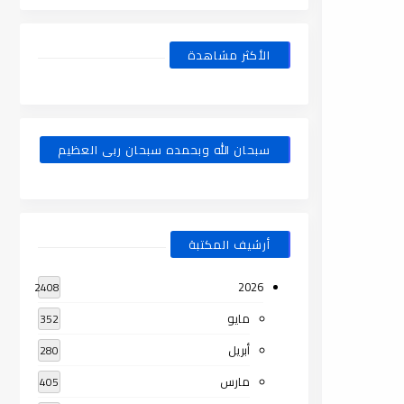
الأكثر مشاهدة
سبحان الله وبحمده سبحان ربى العظيم
أرشيف المكتبة
2026
2408
مايو
352
أبريل
280
مارس
405