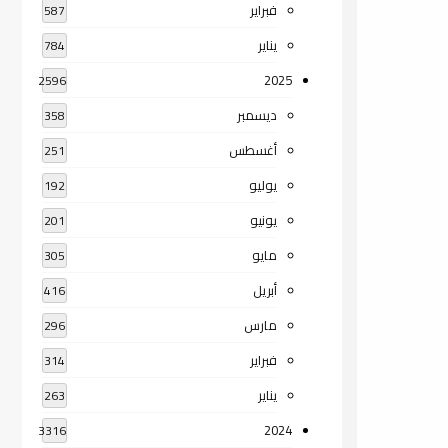
فبراير
587
يناير
784
2025
2596
ديسمبر
358
أغسطس
251
يوليو
192
يونيو
201
مايو
305
أبريل
416
مارس
296
فبراير
314
يناير
263
2024
3316