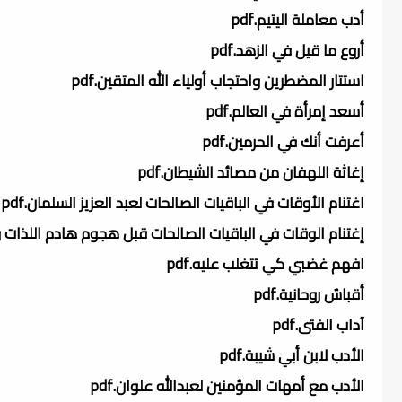
أدب معاملة اليتيم.pdf
أروع ما قيل في الزهد.pdf
استتار المضطرين واحتجاب أولياء الله المتقين.pdf
أسعد إمرأة في العالم.pdf
أعرفت أنك في الحرمين.pdf
إغاثة اللهفان من مصائد الشيطان.pdf
اغتنام الأوقات في الباقيات الصالحات لعبد العزيز السلمان.pdf
إغتنام الوقات في الباقيات الصالحات قبل هجوم هادم اللذات 
افهم غضبي كي تتغلب عليه.pdf
أقباسٌ روحانية.pdf
آداب الفتى.pdf
الأدب لابن أبي شيبة.pdf
الأدب مع أمهات المؤمنين لعبدالله علوان.pdf