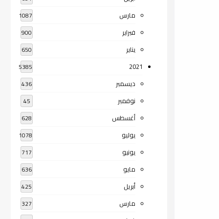
مارس
1087
فبراير
900
يناير
650
2021
5385
ديسمبر
436
نوفمبر
45
أغسطس
628
يوليو
1078
يونيو
717
مايو
636
أبريل
425
مارس
327