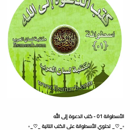
الأسطوانة 01 - كتب الدعوة إلى الله
▫️_♡_ تحتوي الأسطوانة على الكتب التالية _♡_▫️