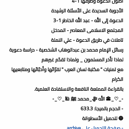
أصول الدعوة وطرقها 1-4
الأجوبة السديدة على الأسئلة الرشيدة
الدعوة إلى الله - عبد الله الخاطر 1-3
المجتمع الاسلامى المعاصر - المدخل
تاملات في طريق الدعوة - علي النملة
رسائل الإمام محمد بن عبدالوهاب الشخصية - دراسة دعوية
لماذا تأخر المسلمون _ ولماذا تقدّم غيرهم
مع تمنيات " مكتبة لسان العرب " لقرّائها وأحبّائها ومتابعيها
الكرام
بالقراءة الممتعة النافعة والاستفادة العلمية.
▫️_♡_🕋 الله ﷻ_محمد ﷺ 🕌_♡_▫️
▫️ الحجم بالميجا: 633.3
🔵 لتحميل الأسطوانة
▫️ صفحة التحميل على archive